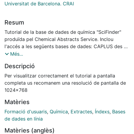
Universitat de Barcelona. CRAI
Resum
Tutorial de la base de dades de química "SciFinder"
produïda pel Chemical Abstracts Service. Inclou
l'accés a les següents bases de dades: CAPLUS des de
1907 (bibliogràfica), REGISTRY des de 1957
Més...
(estructures), CASREACT des de 1840 (reaccions),
Descripció
CHEMLIST (regulacions), CHEMCATS
(subministradors), MEDLINE des de 1958
Per visualitzar correctament el tutorial a pantalla
(bibliogràfica).
completa us recomanem una resolució de pantalla de
1024x768
Matèries
Formació d'usuaris
,
Química
,
Extractes
,
Índexs
,
Bases
de dades en línia
Matèries (anglès)