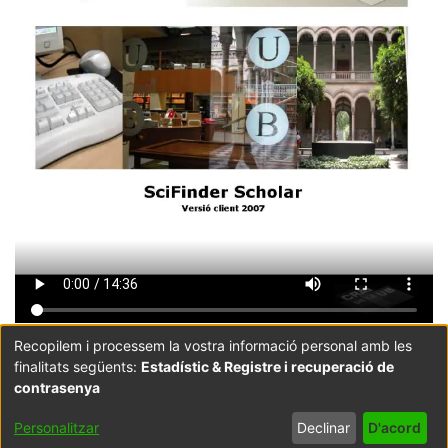
Recopilem i processem la vostra informació personal amb les
finalitats següents:
Estadístic & Registre i recuperació de
Coordinació:
CRAI UB
Avís legal
Metadades
contrasenya
subjectes a:
Configuració
Política de
Acord
Personalitzar
Declinar
D'acord
de cookies
privadesa
d'usuari
final