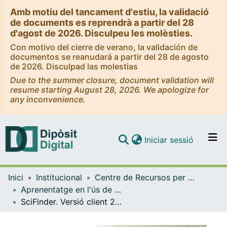
Amb motiu del tancament d'estiu, la validació
de documents es reprendrà a partir del 28
d'agost de 2026. Disculpeu les molèsties.
Con motivo del cierre de verano, la validación de
documentos se reanudará a partir del 28 de agosto
de 2026. Disculpad las molestias
Due to the summer closure, document validation will
resume starting August 28, 2026. We apologize for
any inconvenience.
(current)
Iniciar sessió
Comunitats i col·leccions
Inici
Institucional
Centre de Recursos per a l'Aprenentatge i la Investigació (CRAI-UB) - Institucional
Navega per tot el DD
Aprenentatge en l'ús de serveis i recursos d'informació: tutorials i guies (CRAI-UB)
Com publicar
SciFinder. Versió client 2007: tutorial [vídeo]. Gener 2011
Contacte