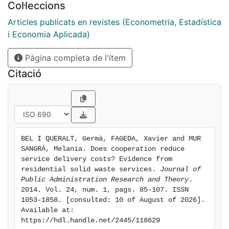
Col·leccions
lower costs for residential solid waste services than
those that do not. Furthermore, we find that
Articles publicats en revistes (Econometria, Estadística
cooperation allows municipalities to save costs once
i Economia Aplicada)
we control for the form of production and other
Pàgina completa de l'ítem
factors explaining costs.
Citació
BEL I QUERALT, Germà, FAGEDA, Xavier and MUR 
SANGRÁ, Melania. Does cooperation reduce 
service delivery costs? Evidence from 
residential solid waste services. 
Journal of 
Public Administration Research and Theory
. 
2014. Vol. 24, num. 1, pags. 85-107. ISSN 
1053-1858. [consulted: 10 of August of 2026]. 
Available at: 
https://hdl.handle.net/2445/118629