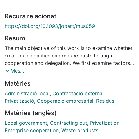
Recurs relacionat
https://doi.org/10.1093/jopart/mus059
Resum
The main objective of this work is to examine whether
small municipalities can reduce costs through
cooperation and delegation. We first examine factors
explaining the decision of municipalities to cooperate
Més...
and delegate service delivery responsibility, in this
Matèries
case residential solid waste services, to another
government. Furthermore, we estimate the impact of
Administració local
,
Contractació externa
,
cooperation on the costs of providing residential solid
Privatització
,
Cooperació empresarial
,
Residus
waste services. The empirical analysis is done using a
Matèries (anglès)
sample of small Spanish municipalities. Results of the
empirical analysis suggest that cooperation is a
Local government
,
Contracting out
,
Privatization
,
pragmatic choice for municipalities with a sub-optimal
Enterprise cooperation
,
Waste products
size: municipalities that cooperate by delegating face