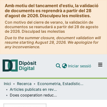
Amb motiu del tancament d'estiu, la validació
de documents es reprendrà a partir del 28
d'agost de 2026. Disculpeu les molèsties.
Con motivo del cierre de verano, la validación de
documentos se reanudará a partir del 28 de agosto
de 2026. Disculpad las molestias
Due to the summer closure, document validation will
resume starting August 28, 2026. We apologize for
any inconvenience.
(current)
Iniciar sessió
Comunitats i col·leccions
Inici
Recerca
Econometria, Estadística i Economia Aplicada
Navega per tot el DD
Articles publicats en revistes (Econometria, Estadística i Economia Aplicada)
Com publicar
Does cooperation reduce service delivery costs? Evidence from residential solid waste services
Contacte