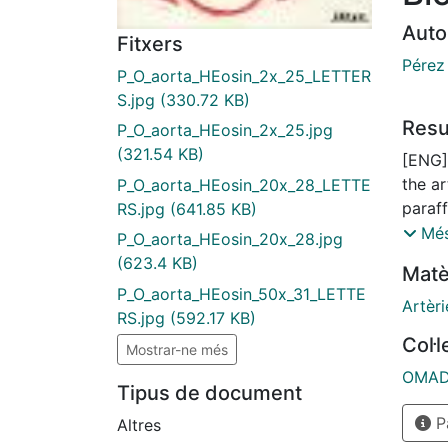
Auto
Fitxers
Pérez 
P_O_aorta_HEosin_2x_25_LETTER
S.jpg
(330.72 KB)
Res
P_O_aorta_HEosin_2x_25.jpg
(321.54 KB)
[ENG]
the ar
P_O_aorta_HEosin_20x_28_LETTE
paraf
RS.jpg
(641.85 KB)
from r
Més
P_O_aorta_HEosin_20x_28.jpg
media
(623.4 KB)
Matè
patter
P_O_aorta_HEosin_50x_31_LETTE
Col·le
Artèri
RS.jpg
(592.17 KB)
l'aort
Col·
Mostrar-ne més
semifi
espèci
OMADO
Tipus de document
advent
Pà
elàsti
Altres