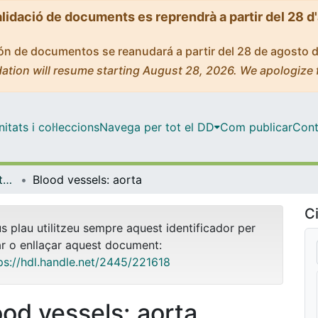
alidació de documents es reprendrà a partir del 28 d
ción de documentos se reanudará a partir del 28 de agosto 
ation will resume starting August 28, 2026. We apologize 
tats i col·leccions
Navega per tot el DD
Com publicar
Cont
OMADO (Objectes i MAterials DOcents)
Blood vessels: aorta
Ci
us plau utilitzeu sempre aquest identificador per
ar o enllaçar aquest document:
ps://hdl.handle.net/2445/221618
ood vessels: aorta