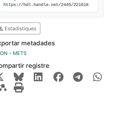
https://hdl.handle.net/2445/221618
Estadístiques
xportar metadades
SON
-
METS
ompartir registre