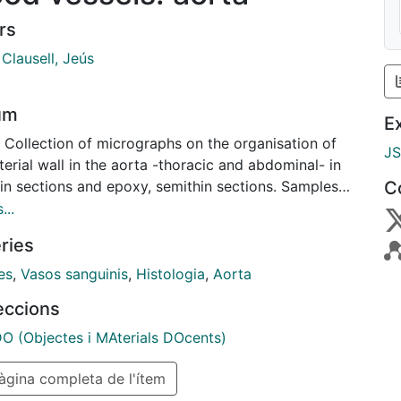
rs
Clausell, Jeús
um
E
 Collection of micrographs on the organisation of
J
terial wall in the aorta -thoracic and abdominal- in
fin sections and epoxy, semithin sections. Samples
C
ats and other species. The three tunicae -intima,
...
 and adventitia- are shown, including the layered
ries
n of elastic fibres in the tunica media. [CAT]
cció de micrografies de l'organització de la paret de
es
,
Vasos sanguinis
,
Histologia
,
Aorta
a (toràcica i abdominal) en talls de parafina i talls
leccions
ns de resina epoxy. Mostres de rata i altres
es. Es mostren les tres túniques (íntima, mitjana i
 (Objectes i MAterials DOcents)
ícia) amb la laminació característica de les fibres
gina completa de l'ítem
ques en la túnica mitjana.