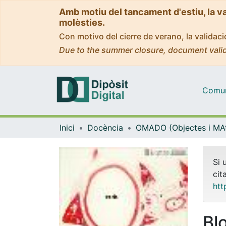
Amb motiu del tancament d'estiu, la v
molèsties.
Con motivo del cierre de verano, la valida
Due to the summer closure, document valid
Comuni
Inici
Docència
Si 
cit
htt
Bl