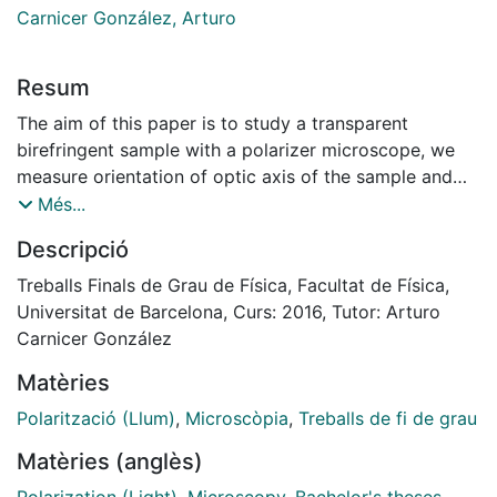
Carnicer González, Arturo
Resum
The aim of this paper is to study a transparent
birefringent sample with a polarizer microscope, we
measure orientation of optic axis of the sample and
phase retardation. We make a polarizer microscope
Més...
using a generated polarized beam. With a Mach-
Descripció
Zehnder setup we control polarized state of the beam.
We use a Spatial Light Modulator to modulate X and Y
Treballs Finals de Grau de Física, Facultat de Física,
components independently. The polarized beam
Universitat de Barcelona, Curs: 2016, Tutor: Arturo
illuminates the birefringent samples and passes
Carnicer González
through a circular polarizer. Intensity values captured
Matèries
with a CCD camera show us the sample information.
We obtain the orientation of fast axis of birefringent
Polarització (Llum)
,
Microscòpia
,
Treballs de fi de grau
sample
Matèries (anglès)