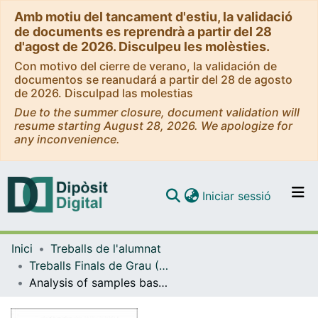
Amb motiu del tancament d'estiu, la validació
de documents es reprendrà a partir del 28
d'agost de 2026. Disculpeu les molèsties.
Con motivo del cierre de verano, la validación de
documentos se reanudará a partir del 28 de agosto
de 2026. Disculpad las molestias
Due to the summer closure, document validation will
resume starting August 28, 2026. We apologize for
any inconvenience.
(current)
Iniciar sessió
Comunitats i col·leccions
Inici
Treballs de l'alumnat
Navega per tot el DD
Treballs Finals de Grau (TFG) - Física
Com publicar
Analysis of samples based on a polarization microscope technique
Contacte