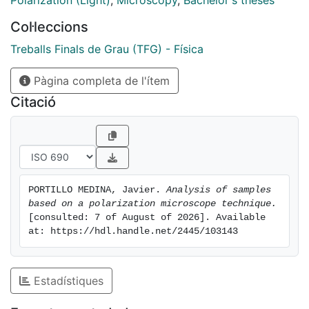
Polarization (Light)
,
Microscopy
,
Bachelor's theses
Col·leccions
Treballs Finals de Grau (TFG) - Física
Pàgina completa de l'ítem
Citació
PORTILLO MEDINA, Javier. 
Analysis of samples 
based on a polarization microscope technique.
[consulted: 7 of August of 2026]. Available 
at: https://hdl.handle.net/2445/103143
Estadístiques