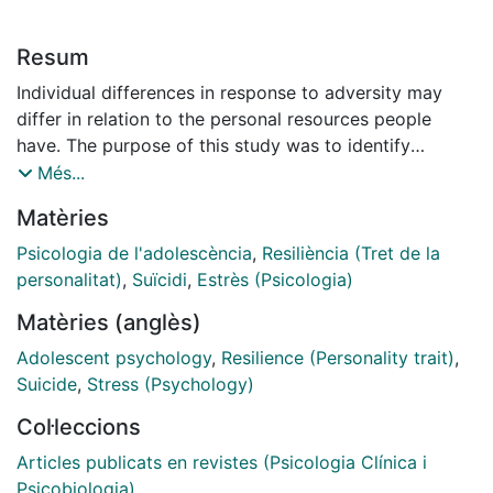
Resum
Individual differences in response to adversity may
differ in relation to the personal resources people
have. The purpose of this study was to identify
whether there are differences between resilient and
Més...
non-resilient adolescents at risk of suicide with regard
Matèries
to their personality traits. A sample of 1,084
adolescents of senior-high school was screened; a
Psicologia de l'adolescència
,
Resiliència (Tret de la
sub-sample of 106 adolescents who have been
personalitat)
,
Suïcidi
,
Estrès (Psicologia)
exposed to similar levels of stressful life events but
Matèries (anglès)
showed differences in their adaptation to suicidal risk,
were chosen. The sample answered the Life-Events
Adolescent psychology
,
Resilience (Personality trait)
,
Questionnaire (Lucio& Duran, 2003), the Suicidal Risk
Suicide
,
Stress (Psychology)
Inventory for Adolescents -IRIS (Hernandez & Lucio,
Col·leccions
2003), and the Minnesota Multiphasic Personality
Inventory- Adolescent MMPI-A (Lucio, Ampudia &
Articles publicats en revistes (Psicologia Clínica i
Duran, 2004). Results indicated that non-resilient
Psicobiologia)