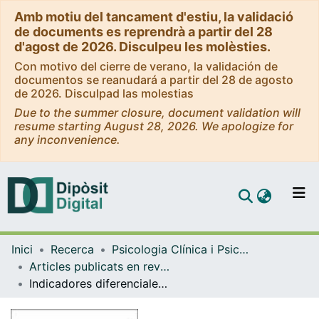
Amb motiu del tancament d'estiu, la validació
de documents es reprendrà a partir del 28
d'agost de 2026. Disculpeu les molèsties.
Con motivo del cierre de verano, la validación de
documentos se reanudará a partir del 28 de agosto
de 2026. Disculpad las molestias
Due to the summer closure, document validation will
resume starting August 28, 2026. We apologize for
any inconvenience.
Comunitats i col·leccion
Inici
Recerca
Psicologia Clínica i Psicobiologia
Navega per tot el DD
Articles publicats en revistes (Psicologia Clínica i Psicobiologia)
Com publicar
Indicadores diferenciales de personalidad frente al riesgo de suicidio en adolescentes
Contacte