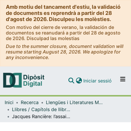
Amb motiu del tancament d'estiu, la validació
de documents es reprendrà a partir del 28
d'agost de 2026. Disculpeu les molèsties.
Con motivo del cierre de verano, la validación de
documentos se reanudará a partir del 28 de agosto
de 2026. Disculpad las molestias
Due to the summer closure, document validation will
resume starting August 28, 2026. We apologize for
any inconvenience.
(current)
Iniciar sessió
Comunitats i col·leccions
Inici
Recerca
Llengües i Literatures Modernes i Estudis Anglesos
Navega per tot el DD
Llibres / Capítols de llibre (Llengües i Literatures Modernes i Estudis Anglesos)
Com publicar
Jacques Rancière: l’assaig de la igualtat
Contacte