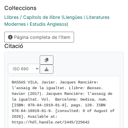
pràctica d’igualtat, escenes i moments en què
Col·leccions
qualsevol té la capacitat d’emancipar-se, és a dir, de
Llibres / Capítols de llibre (Llengües i Literatures
desfer la naturalitat d’un consens jerarquitzat. Portant
Modernes i Estudis Anglesos)
a l’extrem aquesta igualtat, tota jerarquia resulta
llavors contingent, la política no té fonament i, així, la
Pàgina completa de l'ítem
democràcia esdevé anàrquica.
Citació
BASSAS VILA, Javier. Jacques Rancière: 
l’assaig de la igualtat. 
Llibre: Bassas
. 
Xavier (2017). Jacques Rancière: l'assaig de 
la igualtat. Vol.  Barcelona: Gedisa, num. 
[ISBN: 978-84-1919-81-9], pags. 128. ISBN 
978-84-16919-81-9. [consulted: 9 of August of 
2026]. Available at: 
https://hdl.handle.net/2445/225642