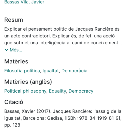
Bassas Vila, Javier
Resum
Explicar el pensament polític de Jacques Rancière és
un acte contradictori. Explicar és, de fet, una acció
que sotmet una intel·ligència al camí de coneixement
que una altra intel·ligència imposa. Explicar és, doncs,
Més...
un acció que crea desigualtat, dues intel·ligències, dos
Matèries
tipus d’homes: els que saben i els que no saben. I el
pensament de Rancière rebutja l’explicació,
Filosofia política
,
Igualtat
,
Democràcia
precisament, perquè està fonamentat en una igualtat
Matèries (anglès)
radical. Com «explicar» aquí, doncs, el pensament de
Jacques Rancière? Diguem que hi ha d’altres formes
Political philosophy
,
Equality
,
Democracy
d’aprendre que no passen per l’explicació, com també
Citació
hi ha d’altres maneres de pensar la política que no són,
com es practica avui dia, la gestió de poder, recursos i
Bassas, Xavier (2017). Jacques Rancière: l'assaig de la
interessos per part d’uns experts o professionals. En el
igualtat, Barcelona: Gedisa, [ISBN: 978-84-1919-81-9],
pensament de Rancière, la política és efectivament una
pp. 128