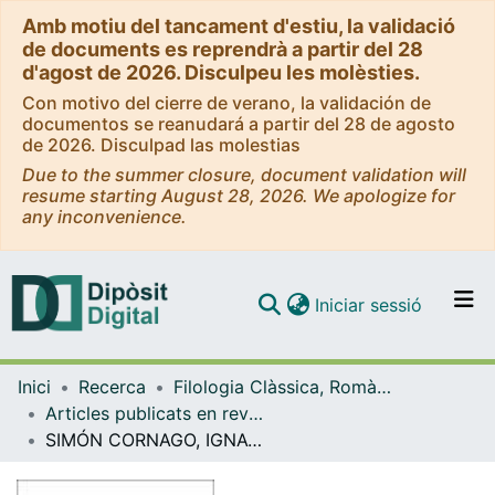
Amb motiu del tancament d'estiu, la validació
de documents es reprendrà a partir del 28
d'agost de 2026. Disculpeu les molèsties.
Con motivo del cierre de verano, la validación de
documentos se reanudará a partir del 28 de agosto
de 2026. Disculpad las molestias
Due to the summer closure, document validation will
resume starting August 28, 2026. We apologize for
any inconvenience.
(current)
Iniciar sessió
Comunitats i col·leccions
Inici
Recerca
Filologia Clàssica, Romànica i Semítica
Navega per tot el DD
Articles publicats en revistes (Filologia Clàssica, Romànica i Semítica)
Com publicar
SIMÓN CORNAGO, IGNACIO, Nombres ibéricos en inscripciones latinas, Ricerche sulle lingue di frammentaria attestazione 12, Pisa-Roma, Fabrizio Serra Editore, 2020
Contacte