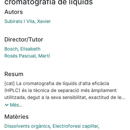
cromatografia de líquids
Autors
Subirats i Vila, Xavier
Director/Tutor
Bosch, Elisabeth
Rosés Pascual, Martí
Resum
[cat] La cromatografia de líquids d'alta eficàcia
(HPLC) és la tècnica de separació més àmpliament
utilitzada, degut a la seva sensibilitat, exactitud de les
determinacions quantitatives i aplicabilitat a anàlits no
Més...
volàtils o termolàbils d'interès científic i industrial.
Matèries
L'electroforesi capil·lar juga un paper fonamental en
bioquímica. Aquesta tècnica permet obtenir anàlisis
Dissolvents orgànics
,
Electroforesi capil·lar
,