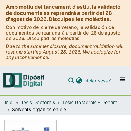
Amb motiu del tancament d'estiu, la validació
de documents es reprendrà a partir del 28
d'agost de 2026. Disculpeu les molèsties.
Con motivo del cierre de verano, la validación de
documentos se reanudará a partir del 28 de agosto
de 2026. Disculpad las molestias
Due to the summer closure, document validation will
resume starting August 28, 2026. We apologize for
any inconvenience.
(current)
Iniciar sessió
Comunitats i col·leccions
Inici
Tesis Doctorals
Tesis Doctorals - Departament - Química Analítica
Navega per tot el DD
Solvents orgànics en electroforesi capil·lar i cromatografia de líquids
Com publicar
Contacte