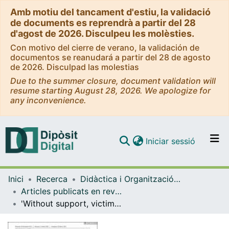
Amb motiu del tancament d'estiu, la validació
de documents es reprendrà a partir del 28
d'agost de 2026. Disculpeu les molèsties.
Con motivo del cierre de verano, la validación de
documentos se reanudará a partir del 28 de agosto
de 2026. Disculpad las molestias
Due to the summer closure, document validation will
resume starting August 28, 2026. We apologize for
any inconvenience.
(current)
Iniciar sessió
Comunitats i col·leccions
Inici
Recerca
Didàctica i Organització Educativa
Navega per tot el DD
Articles publicats en revistes (Didàctica i Organització Educativa)
Com publicar
'Without support, victims do not report': The Co-creation of a workplace sexual harassment risk assessment survey tool
Contacte