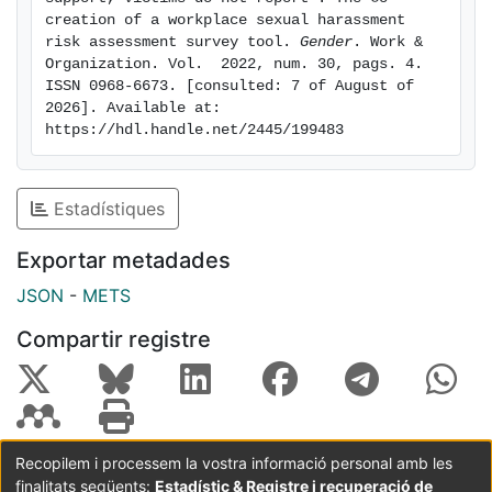
creation of a workplace sexual harassment 
risk assessment survey tool. 
Gender
. Work & 
Organization. Vol.  2022, num. 30, pags. 4. 
ISSN 0968-6673. [consulted: 7 of August of 
2026]. Available at: 
https://hdl.handle.net/2445/199483
Estadístiques
Exportar metadades
JSON
-
METS
Compartir registre
Recopilem i processem la vostra informació personal amb les
finalitats següents:
Estadístic & Registre i recuperació de
Coordinació:
CRAI UB
Avís legal
Metadades