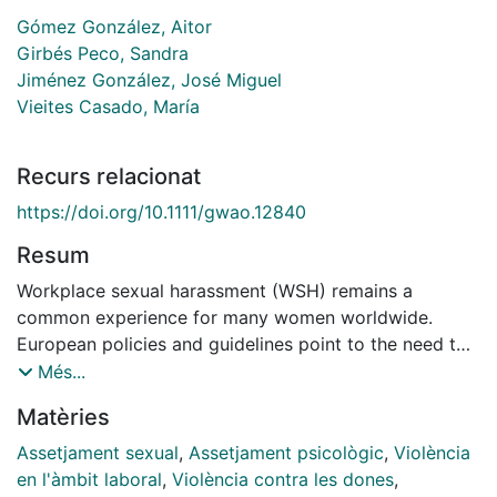
Gómez González, Aitor
Girbés Peco, Sandra
Jiménez González, José Miguel
Vieites Casado, María
Recurs relacionat
https://doi.org/10.1111/gwao.12840
Resum
Workplace sexual harassment (WSH) remains a
common experience for many women worldwide.
European policies and guidelines point to the need to
establish comprehensive WSH prevention programs
Més...
and strategies. One of the strategies contemplated is
Matèries
establishing risk assessment and monitoring systems
to prevent and identify WSH situations. However, few
Assetjament sexual
,
Assetjament psicològic
,
Violència
WSH risk assessment tools are currently available to
en l'àmbit laboral
,
Violència contra les dones
,