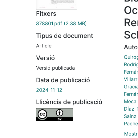
Oc
Fitxers
Re
878801.pdf
(2.38 MB)
Sc
Tipus de document
Article
Auto
Quiro
Versió
Rodrí
Versió publicada
Ferná
Villar
Data de publicació
Gracia
2024-11-12
Ferná
Meca L
Llicència de publicació
Díaz-
Sainz
Pache
Mostr