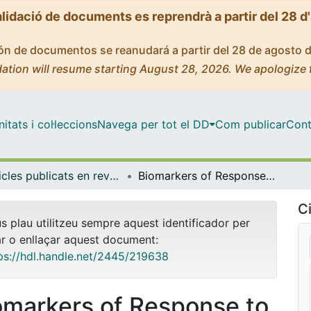
alidació de documents es reprendrà a partir del 28 d
ción de documentos se reanudará a partir del 28 de agosto 
ation will resume starting August 28, 2026. We apologize 
tats i col·leccions
Navega per tot el DD
Com publicar
Cont
Articles publicats en revistes (Ciències Clíniques)
Biomarkers of Response to Ocrelizumab in Relapsing-Remitting Multiple Sclerosis
Ci
us plau utilitzeu sempre aquest identificador per
ar o enllaçar aquest document:
ps://hdl.handle.net/2445/219638
omarkers of Response to