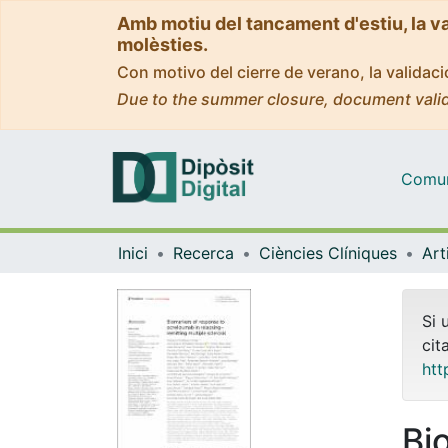
Amb motiu del tancament d'estiu, la v
molèsties.
Con motivo del cierre de verano, la valida
Due to the summer closure, document valid
Comuni
Inici
Recerca
Ciències Clíniques
Si 
cit
htt
Bi