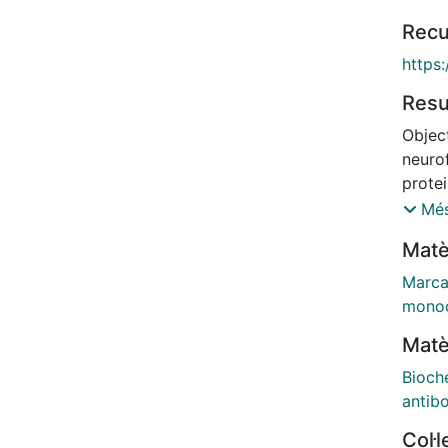
Recu
https
Res
Objec
neurof
protei
scler
Més
their
Matè
Multi
initi
Marca
and M
monoc
were 
Matè
sNfL 
(SIMO
Bioch
sNfL 
antib
eviden
Col·
patien