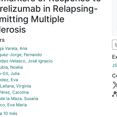
relizumab in Relapsing-
mitting Multiple
lerosis
rs
ga Varela, Ana
guez-Jorge, Fernando
E
ndez-Velasco, José Ignacio
J
rubia, Noelia
-Gil, Julia
C
ndez, Eva
allana, Virginia
Pérez, Carolina
 de la Maza, Susana
co, Eva Maria
a 10 més