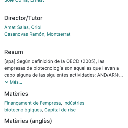
Director/Tutor
Amat Salas, Oriol
Casanovas Ramón, Montserrat
Resum
[spa] Según definición de la OECD (2005), las
empresas de biotecnología son aquellas que llevan a
cabo alguna de las siguientes actividades: AND/ARN:
genómica, farmacogenómica;
Més...
Secuenciación/síntesis/ingeniería de proteínas y otras
Matèries
moléculas; Cultivo de células y tejidos, e
ingeniería;Técnicas de procesos
Finançament de l'empresa
,
Indústries
biotecnológicos;Vectores genéticos y de ARN;Terapia
biotecnològiques
,
Capital de risc
génica y vectores virales; Bioinformática;
Matèries (anglès)
Nanobiotecnología. A efectos de este trabajo, se