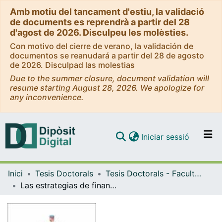
Amb motiu del tancament d'estiu, la validació
de documents es reprendrà a partir del 28
d'agost de 2026. Disculpeu les molèsties.
Con motivo del cierre de verano, la validación de
documentos se reanudará a partir del 28 de agosto
de 2026. Disculpad las molestias
Due to the summer closure, document validation will
resume starting August 28, 2026. We apologize for
any inconvenience.
(current)
Iniciar sessió
Comunitats i col·leccions
Inici
Tesis Doctorals
Tesis Doctorals - Facultat - Economia i Empresa
Navega per tot el DD
Las estrategias de financiación de las empresas de biotecnología, con referencia al caso español
Com publicar
Contacte