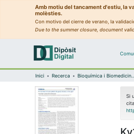
Amb motiu del tancament d'estiu, la v
molèsties.
Con motivo del cierre de verano, la valida
Due to the summer closure, document valid
Comuni
Inici
Recerca
Bioquímica i Biomedicin
Si 
cit
htt
Kv