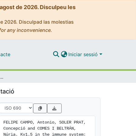
'agost de 2026. Disculpeu les
de 2026. Disculpad las molestias
for any inconvenience.
acte
Iniciar sessió
the immune system: the good, the bad, or the ugly?
tació
FELIPE CAMPO, Antonio, SOLER PRAT, 
Concepció and COMES I BELTRÁN, 
Núria. Kv1.5 in the immune system: 