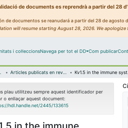
alidació de documents es reprendrà a partir del 28 d
ción de documentos se reanudará a partir del 28 de agosto 
ation will resume starting August 28, 2026. We apologize 
tats i col·leccions
Navega per tot el DD
Com publicar
Cont
a Molecular
Articles publicats en revistes (Bioquímica i Biomedicina Molecular)
Kv1.5 in 
Ci
us plau utilitzeu sempre aquest identificador per
ar o enllaçar aquest document:
ps://hdl.handle.net/2445/133615
1.5 in the immune