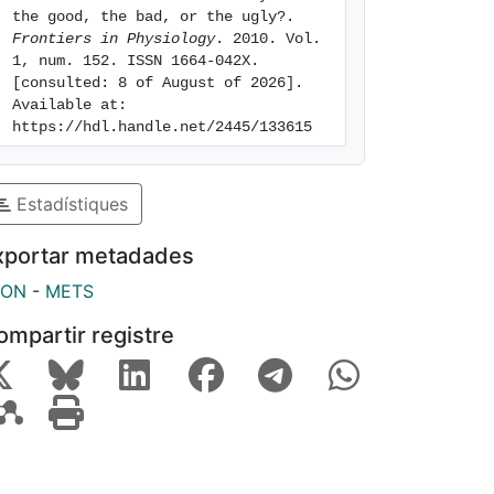
the good, the bad, or the ugly?. 
Frontiers in Physiology
. 2010. Vol. 
1, num. 152. ISSN 1664-042X. 
[consulted: 8 of August of 2026]. 
Available at: 
https://hdl.handle.net/2445/133615
Estadístiques
xportar metadades
SON
-
METS
ompartir registre