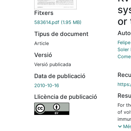
sy
Fitxers
or
583614.pdf
(1.95 MB)
Auto
Tipus de document
Felip
Article
Soler
Versió
Comes
Versió publicada
Recu
Data de publicació
https
2010-10-16
Res
Llicència de publicació
For th
of vo
immun
expres
Més