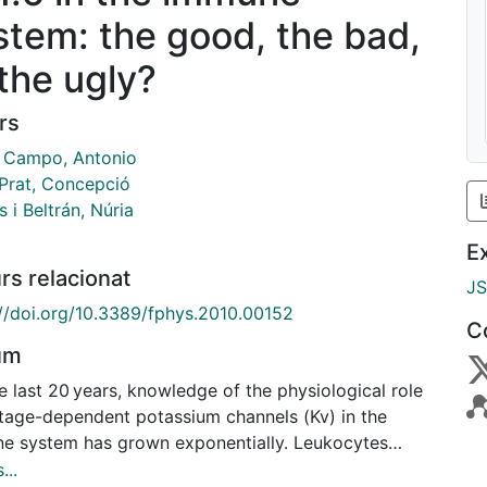
stem: the good, the bad,
 the ugly?
rs
e Campo, Antonio
 Prat, Concepció
 i Beltrán, Núria
E
rs relacionat
J
://doi.org/10.3389/fphys.2010.00152
C
um
e last 20 years, knowledge of the physiological role
ltage-dependent potassium channels (Kv) in the
e system has grown exponentially. Leukocytes
s a limited repertoire of Kv channels, which
...