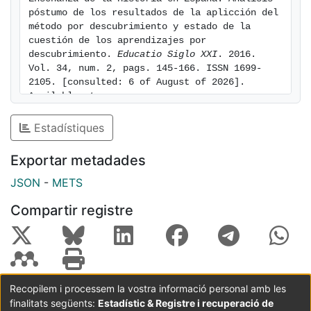
póstumo de los resultados de la aplicción del 
método por descubrimiento y estado de la 
cuestión de los aprendizajes por 
descubrimiento. 
Educatio Siglo XXI
. 2016. 
Vol. 34, num. 2, pags. 145-166. ISSN 1699-
2105. [consulted: 6 of August of 2026]. 
Available at: 
https://hdl.handle.net/2445/155343
Estadístiques
Exportar metadades
JSON
-
METS
Compartir registre
Recopilem i processem la vostra informació personal amb les
finalitats següents:
Estadístic & Registre i recuperació de
Coordinació:
CRAI UB
Avís legal
Metadades