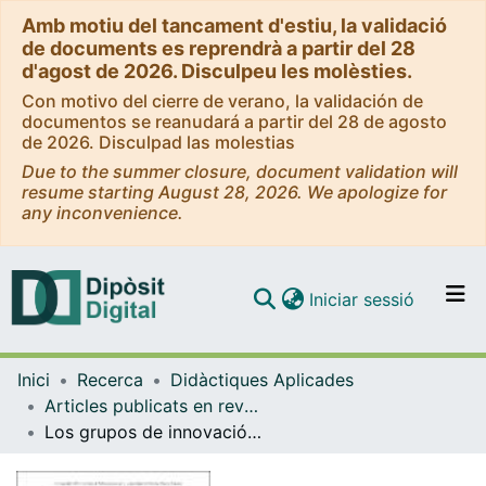
Amb motiu del tancament d'estiu, la validació
de documents es reprendrà a partir del 28
d'agost de 2026. Disculpeu les molèsties.
Con motivo del cierre de verano, la validación de
documentos se reanudará a partir del 28 de agosto
de 2026. Disculpad las molestias
Due to the summer closure, document validation will
resume starting August 28, 2026. We apologize for
any inconvenience.
(current)
Iniciar sessió
Comunitats i col·leccions
Inici
Recerca
Didàctiques Aplicades
Navega per tot el DD
Articles publicats en revistes (Didàctiques Aplicades)
Com publicar
Los grupos de innovación educativa en la Enseñanza de la Historia en España: Análisis póstumo de los resultados de la aplicción del método por descubrimiento y estado de la cuestión de los aprendizajes por descubrimiento
Contacte