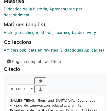
Matèries
primarias y en metodologías por descubrimiento. Una
vez identificados, el trabajo pretende conocer
Didàctica de la història
,
Aprenentatge per
mediante métodos cualitativos, la percepción y los
descobriment
recuerdos de un grupo de alumnos que, en este
Matèries (anglès)
periodo desarrollaron esta metodología, con la
finalidad de deducir la eficacia de estas metodologías.
History teaching methods
,
Learning by discovery
Col·leccions
Articles publicats en revistes (Didàctiques Aplicades)
Pàgina completa de l'ítem
Citació
SALLÉS TENAS, Neus and SANTACANA, Joan. Los 
grupos de innovación educativa en la 
Enseñanza de la Historia en España: Análisis 