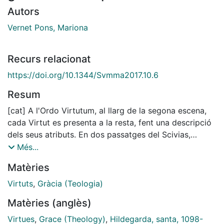
Autors
Vernet Pons, Mariona
Recurs relacionat
https://doi.org/10.1344/Svmma2017.10.6
Resum
[cat] A l'Ordo Virtutum, al llarg de la segona escena,
cada Virtut es presenta a la resta, fent una descripció
dels seus atributs. En dos passatges del Scivias,
Hildegarda fa una descripció de les mateixes Virtuts
Més...
amb tota mena de detalls. Curiosament, les Virtuts
Matèries
apareixen gairebé en el mateix ordre d'aparició que
trobem a l'Ordo. El Riesencodex, el principal manuscrit
Virtuts
,
Gràcia (Teologia)
de l'Ordo, mostra una rasura en el lloc on el nom d'una
Matèries (anglès)
de les Virtuts hauria des ser esmentat. M. Böckeler
(1927), seguida per Dronke (2007), proposà de
Virtues
,
Grace (Theology)
,
Hildegarda, santa, 1098-