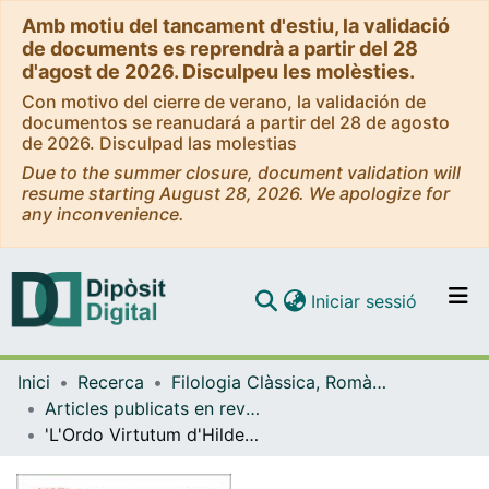
Amb motiu del tancament d'estiu, la validació
de documents es reprendrà a partir del 28
d'agost de 2026. Disculpeu les molèsties.
Con motivo del cierre de verano, la validación de
documentos se reanudará a partir del 28 de agosto
de 2026. Disculpad las molestias
Due to the summer closure, document validation will
resume starting August 28, 2026. We apologize for
any inconvenience.
(current)
Iniciar sessió
Comunitats i col·leccions
Inici
Recerca
Filologia Clàssica, Romànica i Semítica
Navega per tot el DD
Articles publicats en revistes (Filologia Clàssica, Romànica i Semítica)
Com publicar
'L'Ordo Virtutum d'Hildegarda de Bingen: noves consideracions a l'entorn de les Virtuts 'Disciplina' i 'Scientia Dei' en relació amb la gènesi del seu prototext'.
Contacte