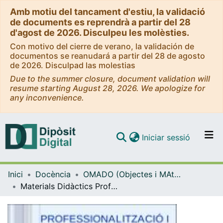
Amb motiu del tancament d'estiu, la validació
de documents es reprendrà a partir del 28
d'agost de 2026. Disculpeu les molèsties.
Con motivo del cierre de verano, la validación de
documentos se reanudará a partir del 28 de agosto
de 2026. Disculpad las molestias
Due to the summer closure, document validation will
resume starting August 28, 2026. We apologize for
any inconvenience.
(current)
Iniciar sessió
Comunitats i col·leccions
Inici
Docència
OMADO (Objectes i MAterials DOcents)
Navega per tot el DD
Materials Didàctics Professionalització i Sortides Laborals
Com publicar
Contacte