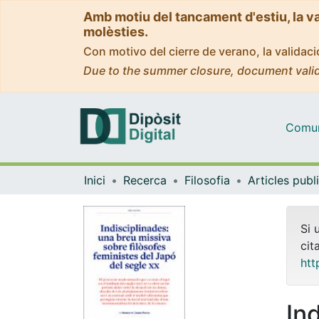
Amb motiu del tancament d'estiu, la v
molèsties.
Con motivo del cierre de verano, la valida
Due to the summer closure, document valid
Comuni
Inici
Recerca
Filosofia
Si 
cit
htt
In