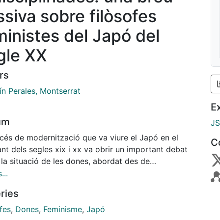
ssiva sobre filòsofes
ministes del Japó del
gle XX
rs
ín Perales, Montserrat
E
um
J
océs de modernització que va viure el Japó en el
C
t dels segles xix i xx va obrir un important debat
la situació de les dones, abordat des de
jaments feministes diversos i en contrast amb el
...
 reformista que perseguia renovar la moral nacional
ries
una instrumentalització dels drets de les dones.
fes
,
Dones
,
Feminisme
,
Japó