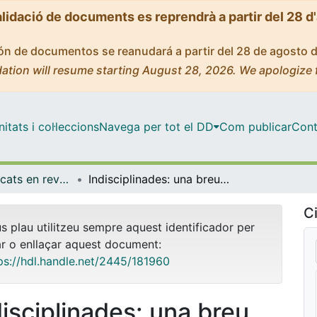
alidació de documents es reprendrà a partir del 28 d
ción de documentos se reanudará a partir del 28 de agosto 
ation will resume starting August 28, 2026. We apologize 
tats i col·leccions
Navega per tot el DD
Com publicar
Cont
Articles publicats en revistes (Filosofia)
Indisciplinades: una breu missiva sobre filòsofes feministes del Japó del segle XX
Ci
us plau utilitzeu sempre aquest identificador per
ar o enllaçar aquest document:
ps://hdl.handle.net/2445/181960
disciplinades: una breu