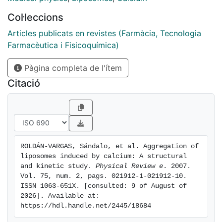
diffusion coefficient. For slow kinetics, a slightly
Col·leccions
modified multiple contact kernel is required. In any
case, a time evolution model based on the numerical
Articles publicats en revistes (Farmàcia, Tecnologia
resolution of Smoluchowski's equation is proposed in
Farmacèutica i Fisicoquímica)
order to establish a theoretical description for the
Pàgina completa de l'ítem
aggregating system. Such a model provides an
alternative procedure to determine the dimerization
Citació
constant, which might supply valuable information
about interaction mechanisms between phospholipid
vesicles.
ROLDÁN-VARGAS, Sándalo, et al. Aggregation of 
liposomes induced by calcium: A structural 
and kinetic study. 
Physical Review e
. 2007. 
Vol. 75, num. 2, pags. 021912-1-021912-10. 
ISSN 1063-651X. [consulted: 9 of August of 
2026]. Available at: 
https://hdl.handle.net/2445/18684