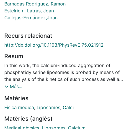
Barnadas Rodríguez, Ramon
Estelrich i Latràs, Joan
Callejas-Fernández,Joan
Recurs relacionat
http://dx.doi.org/10.1103/PhysRevE.75.021912
Resum
In this work, the calcium-induced aggregation of
phosphatidylserine liposomes is probed by means of
the analysis of the kinetics of such process as well as
the aggregate morphology. This novel characterization
Més...
of liposome aggregation involves the use of static and
Matèries
dynamic light-scattering techniques to obtain kinetic
exponents and fractal dimensions. For salt
Física mèdica
,
Liposomes
,
Calci
concentrations larger than 5 mM, a diffusion-limited
Matèries (anglès)
aggregation regime is observed and the Brownian
kernel properly describes the time evolution of the
Medical physics
,
Liposomes
,
Calcium