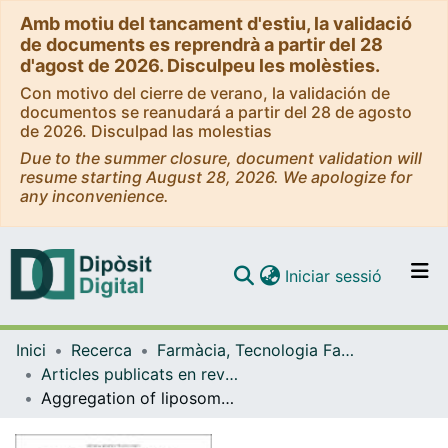
Amb motiu del tancament d'estiu, la validació
de documents es reprendrà a partir del 28
d'agost de 2026. Disculpeu les molèsties.
Con motivo del cierre de verano, la validación de
documentos se reanudará a partir del 28 de agosto
de 2026. Disculpad las molestias
Due to the summer closure, document validation will
resume starting August 28, 2026. We apologize for
any inconvenience.
(current)
Iniciar sessió
Comunitats i col·leccions
Inici
Recerca
Farmàcia, Tecnologia Farmacèutica i Fisicoquímica
Navega per tot el DD
Articles publicats en revistes (Farmàcia, Tecnologia Farmacèutica i Fisicoquímica)
Com publicar
Aggregation of liposomes induced by calcium: A structural and kinetic study
Contacte