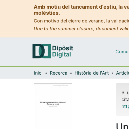
Amb motiu del tancament d'estiu, la v
molèsties.
Con motivo del cierre de verano, la valida
Due to the summer closure, document valid
Comuni
Inici
Recerca
Història de l'Art
Si 
cit
htt
Un