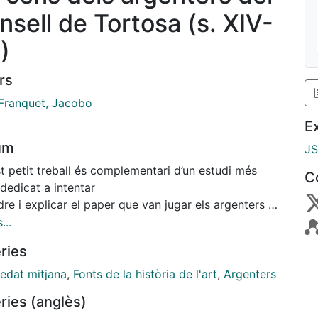
nsell de Tortosa (s. XIV-
)
rs
 Franquet, Jacobo
E
um
J
t petit treball és complementari d’un estudi més
C
dedicat a intentar
re i explicar el paper que van jugar els argenters al
 de la
...
palitat tortosina durant la Baixa Edat Mitjana,1 i
ries
ement pretén presentar
tita fitxa amb les dades bàsiques (no pas notícies
 edat mitjana
,
Fonts de la història de l'art
,
Argenters
ra compres
ries (anglès)
es de propietats immobiliàries, d’animals, etcètera)