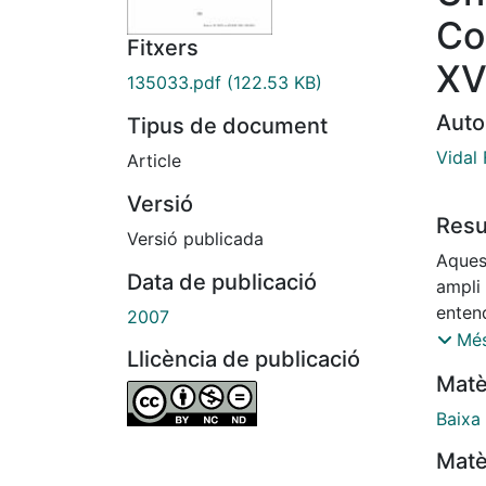
Co
Fitxers
XV
135033.pdf
(122.53 KB)
Auto
Tipus de document
Vidal
Article
Versió
Res
Versió publicada
Aques
Data de publicació
ampli 
entend
2007
servei
Més
Llicència de publicació
munici
Matè
simpl
una pe
Baixa
com a
Matè
o vend