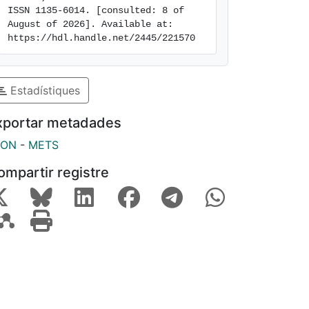
ISSN 1135-6014. [consulted: 8 of 
August of 2026]. Available at: 
https://hdl.handle.net/2445/221570
Estadístiques
xportar metadades
SON
-
METS
ompartir registre