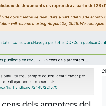
alidació de documents es reprendrà a partir del 28 d
ción de documentos se reanudará a partir del 28 de agosto 
ation will resume starting August 28, 2026. We apologize 
tats i col·leccions
Navega per tot el DD
Com publicar
Cont
Articles publicats en revistes (Història de l'Art)
Un cens dels argenters del Consell de Tortosa (s. XIV-XV)
Ci
us plau utilitzeu sempre aquest identificador per
ar o enllaçar aquest document:
ps://hdl.handle.net/2445/221570
 cens dels argenters del