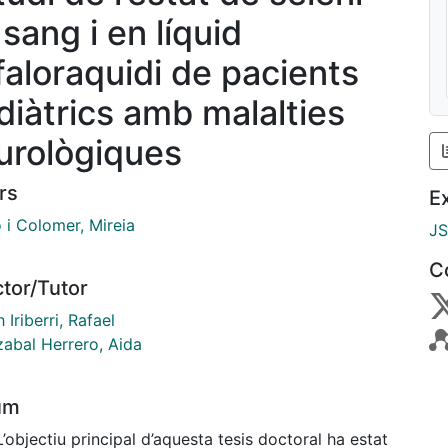
sang i en líquid
faloraquidi de pacients
diàtrics amb malalties
urològiques
rs
E
 i Colomer, Mireia
J
C
ctor/Tutor
 Iriberri, Rafael
abal Herrero, Aida
um
L’objectiu principal d’aquesta tesis doctoral ha estat