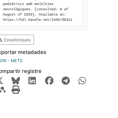
pediàtrics amb malalties 
neurològiques.
 [consulted: 8 of 
August of 2026]. Available at: 
https://hdl.handle.net/2445/36311
Estadístiques
xportar metadades
SON
-
METS
ompartir registre