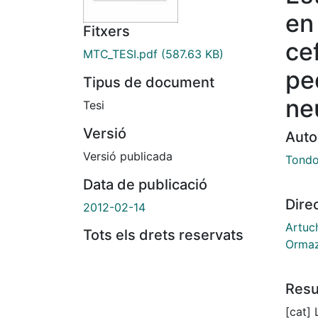
en 
Fitxers
ce
MTC_TESI.pdf
(587.63 KB)
pe
Tipus de document
ne
Tesi
Versió
Auto
Versió publicada
Tondo
Data de publicació
Dire
2012-02-14
Artuch
Tots els drets reservats
Ormaz
Res
[cat] 