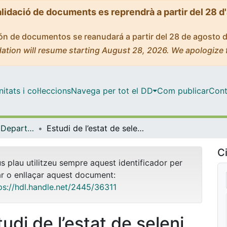
alidació de documents es reprendrà a partir del 28 d
ción de documentos se reanudará a partir del 28 de agosto 
ation will resume starting August 28, 2026. We apologize 
tats i col·leccions
Navega per tot el DD
Com publicar
Cont
Tesis Doctorals - Departament - Bioquímica i Biologia Molecular (Farmàcia)
Estudi de l’estat de seleni en sang i en líquid cefaloraquidi de pacients pediàtrics amb malalties neurològiques
Ci
us plau utilitzeu sempre aquest identificador per
ar o enllaçar aquest document:
ps://hdl.handle.net/2445/36311
udi de l’estat de seleni