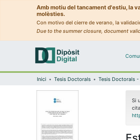
Amb motiu del tancament d'estiu, la v
molèsties.
Con motivo del cierre de verano, la valida
Due to the summer closure, document valid
Comuni
Inici
Tesis Doctorals
Si 
cit
htt
Est