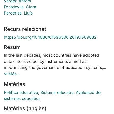
Verger, Antoni
Fontdevila, Clara
Parcerisa, Lluís
Recurs relacionat
https://doi.org/10.1080/01596306.2019.1569882
Resum
In the last decades, most countries have adopted
data-intensive policy instruments aimed at
modernizing the governance of education systems,
and strengthening their competitiveness. Instruments
Més...
such as national large-scale assessments and test-
Matèries
based accountabilities have disseminated widely, to
the point that they are being enacted in countries with
Política educativa
,
Sistema educatiu
,
Avaluació de
very different administrative traditions and levels of
sistemes educatius
economic development. Nonetheless, comparative
Matèries (anglès)
research on the trajectories that governance