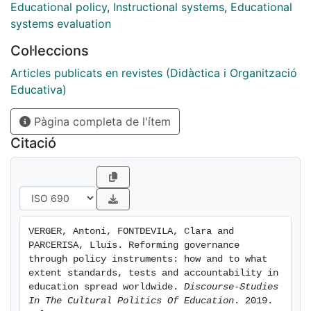
instruments follow in different institutional and socio-
Educational policy
,
Instructional systems
,
Educational
economic contexts is still scarce. On the basis of a
systems evaluation
systematic literature review (n = 158), this paper
Col·leccions
enquires into the scope and modalities of educational
governance change that national large-scale
Articles publicats en revistes (Didàctica i Organització
assessments and test-based accountability
Educativa)
instruments have triggered in a broad range of
Pàgina completa de l'ítem
institutional settings. The paper shows that,
internationally, educational governance reforms
Citació
advance through path-dependent and contingent
processes of policy instrumentation that are markedly
conditioned by prevailing politico-administrative
regimes. The paper also reflects on the additive and
evolving nature of educational governance reforms.
VERGER, Antoni, FONTDEVILA, Clara and 
PARCERISA, Lluís. Reforming governance 
through policy instruments: how and to what 
extent standards, tests and accountability in 
education spread worldwide. 
Discourse-Studies 
In The Cultural Politics Of Education
. 2019. 