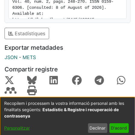
Vol. 40, num. 2, pags. 248-270. ISSN 0159-
6306. [consulted: 8 of August of 2026]. 
Available at: 
https://hdl.handle.net/2445/192915
Estadístiques
Exportar metadades
JSON
-
METS
Compartir registre
Recopilem i processem la vostra informació personal amb les
finalitats següents:
Estadístic & Registre i recuperació de
Coordinació:
CRAI UB
Avís legal
Metadades
subjectes a:
contrasenya
Configuració
Política de
Acord
Personalitzar
Declinar
D'acord
de cookies
privadesa
d'usuari
final