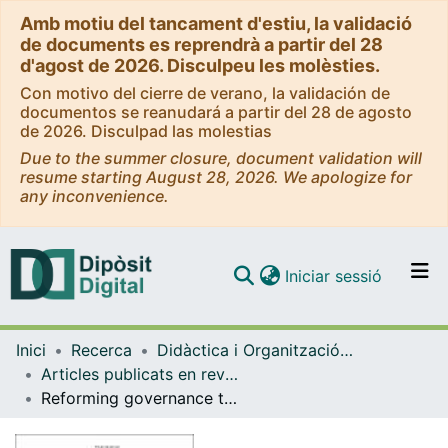
Amb motiu del tancament d'estiu, la validació
de documents es reprendrà a partir del 28
d'agost de 2026. Disculpeu les molèsties.
Con motivo del cierre de verano, la validación de
documentos se reanudará a partir del 28 de agosto
de 2026. Disculpad las molestias
Due to the summer closure, document validation will
resume starting August 28, 2026. We apologize for
any inconvenience.
(current)
Iniciar sessió
Comunitats i col·leccions
Inici
Recerca
Didàctica i Organització Educativa
Navega per tot el DD
Articles publicats en revistes (Didàctica i Organització Educativa)
Com publicar
Reforming governance through policy instruments: how and to what extent standards, tests and accountability in education spread worldwide
Contacte