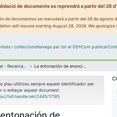
alidació de documents es reprendrà a partir del 28 d
ción de documentos se reanudará a partir del 28 de agosto 
ation will resume starting August 28, 2026. We apologize 
tats i col·leccions
Navega per tot el DD
Com publicar
Cont
Màster Oficial - Recerca en Didàctica de la Llengua i la Literatura
La entonación de enunciados declarativos e interrogativos en chino mandarín hablado por taiwaneses
Ci
us plau utilitzeu sempre aquest identificador per
ar o enllaçar aquest document:
ps://hdl.handle.net/2445/17185
 entonación de