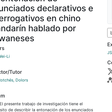
unciados declarativos e
terrogativos en chino
ndarín hablado por
iwaneses
E
rs
J
Wei-Li
C
ctor/Tutor
Rotchés, Dolors
um
El presente trabajo de investigación tiene el
sito de describir la entonación de los enunciados