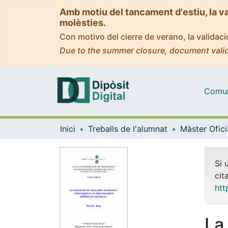
Amb motiu del tancament d'estiu, la v
molèsties.
Con motivo del cierre de verano, la valida
Due to the summer closure, document valid
Comuni
Inici
Treballs de l'alumnat
Si 
cit
htt
La