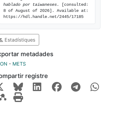
hablado por taiwaneses.
 [consulted: 
8 of August of 2026]. Available at: 
https://hdl.handle.net/2445/17185
Estadístiques
xportar metadades
SON
-
METS
ompartir registre