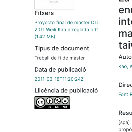
en
Fitxers
in
Proyecto final de master DLL
2011 Weili Kao arreglado.pdf
ma
(1.42 MB)
ta
Tipus de document
Auto
Treball de fi de màster
Kao, 
Data de publicació
2011-03-18T11:20:24Z
Dire
Llicència de publicació
Font 
Res
[spa] 
propó