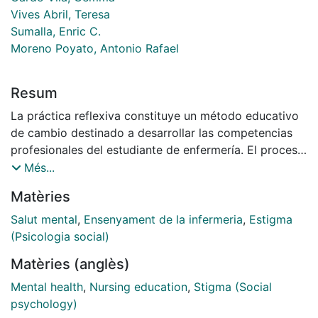
Vives Abril, Teresa
Sumalla, Enric C.
Moreno Poyato, Antonio Rafael
Resum
La práctica reflexiva constituye un método educativo
de cambio destinado a desarrollar las competencias
profesionales del estudiante de enfermería. El proceso
parte de la capacidad autocrítica, del reconocimiento
Més...
de las potencialidades y limitaciones, del fomento de
Matèries
la responsabilidad y del crecimiento personal. Sin
embargo, los cambios obtenidos tras ese proceso
Salut mental
,
Ensenyament de la infermeria
,
Estigma
formativo pueden no mantenerse en la etapa
(Psicologia social)
profesional. El objetivo principal de este estudio fue
Matèries (anglès)
explorar el significado que las enfermeras atribuían al
proceso educativo, a lo largo de su formación
Mental health
,
Nursing education
,
Stigma (Social
universitaria, de adquisición de competencias
psychology)