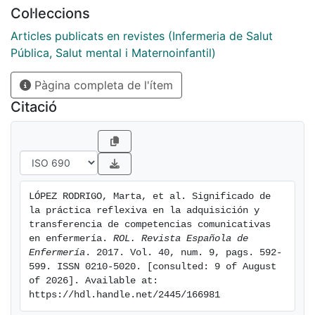
relacionales mediante la práctica reflexiva y a su
Col·leccions
mantenimiento posterior. Desde una aproximación
fenomenológica se entrevistó a dieciséis enfermeras
Articles publicats en revistes (Infermeria de Salut
que habían adquirido competencias relacionales a
Pública, Salut mental i Maternoinfantil)
través de la práctica reflexiva. Del análisis de los
Pàgina completa de l'ítem
datos resultó un dominio central que se denominó
«espíritu del prácticum» y cinco núcleos temáticos:
Citació
aprendizaje profesional, prejuicios y dificultades
personales, características y desarrollo de la
profesión, crecimiento personal y profesional, y
evolución hacia la profesionalidad. La transformación
y el cambio experimentados durante el prácticum se
LÓPEZ RODRIGO, Marta, et al. Significado de 
mantuvieron en el tiempo y se transfirieron a la
la práctica reflexiva en la adquisición y 
práctica profesional en ámbitos de enfermería
transferencia de competencias comunicativas 
distintos a la salud mental. Junto con la voluntad de
en enfermería. 
ROL. Revista Española de 
Enfermería
. 2017. Vol. 40, num. 9, pags. 592-
transferir las competencias adquiridas, los resultados
599. ISSN 0210-5020. [consulted: 9 of August 
revelaron dificultades asociadas a las condiciones
of 2026]. Available at: 
laborales y la necesidad de un mayor soporte externo
https://hdl.handle.net/2445/166981
y formación continuada. Si bien este estudio evidencia