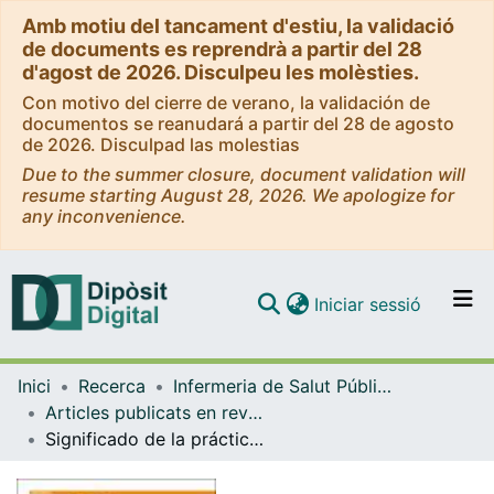
Amb motiu del tancament d'estiu, la validació
de documents es reprendrà a partir del 28
d'agost de 2026. Disculpeu les molèsties.
Con motivo del cierre de verano, la validación de
documentos se reanudará a partir del 28 de agosto
de 2026. Disculpad las molestias
Due to the summer closure, document validation will
resume starting August 28, 2026. We apologize for
any inconvenience.
(current)
Iniciar sessió
Comunitats i col·leccions
Inici
Recerca
Infermeria de Salut Pública, Salut Mental i Maternoinfantil
Navega per tot el DD
Articles publicats en revistes (Infermeria de Salut Pública, Salut mental i Maternoinfantil)
Com publicar
Significado de la práctica reflexiva en la adquisición y transferencia de competencias comunicativas en enfermería
Contacte