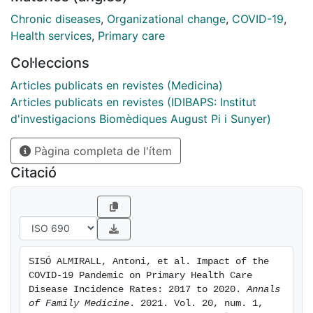
obstructive pulmonary disease (50%), alcohol use
disorder (46%), benign colon polyps and tumors
Chronic diseases
,
Organizational change
,
COVID-19
,
(42%), and melanomas (45%). Prioritization of COVID-
Health services
,
Primary care
19 care changed the physician-patient relationship to
Col·leccions
the detriment of face-to-face scheduled visits for
chronic disease detection and monitoring, which fell
Articles publicats en revistes (Medicina)
by almost 41%. To return to prepandemic levels of
Articles publicats en revistes (IDIBAPS: Institut
diagnosis and management of chronic diseases,
d'investigacions Biomèdiques August Pi i Sunyer)
primary health care services should reorganize and
Pàgina completa de l'ítem
carry out specific actions for groups at higher risk.
Citació
SISÓ ALMIRALL, Antoni, et al. Impact of the 
COVID-19 Pandemic on Primary Health Care 
Disease Incidence Rates: 2017 to 2020. 
Annals 
of Family Medicine
. 2021. Vol. 20, num. 1, 