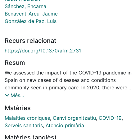
Sánchez, Encarna
Benavent-Àreu, Jaume
González de Paz, Luis
Recurs relacionat
https://doi.org/10.1370/afm.2731
Resum
We assessed the impact of the COVID-19 pandemic in
Spain on new cases of diseases and conditions
commonly seen in primary care. In 2020, there were
significant reductions from 2017-2019 in the annual
Més...
incidences of hypertension (40% reduction),
Matèries
hypercholesterolemia (36%), type 2 diabetes (39%),
chronic kidney disease (43%), ischemic heart disease
Malalties cròniques
,
Canvi organitzatiu
,
COVID-19
,
(48%), benign prostatic hypertrophy (38%),
Serveis sanitaris
,
Atenció primària
osteoporosis (40%), hypothyroidism (46%), chronic
Matèries (anglès)