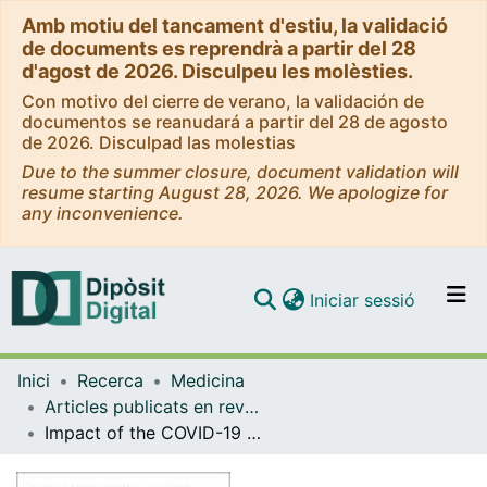
Amb motiu del tancament d'estiu, la validació
de documents es reprendrà a partir del 28
d'agost de 2026. Disculpeu les molèsties.
Con motivo del cierre de verano, la validación de
documentos se reanudará a partir del 28 de agosto
de 2026. Disculpad las molestias
Due to the summer closure, document validation will
resume starting August 28, 2026. We apologize for
any inconvenience.
(current)
Iniciar sessió
Comunitats i col·leccions
Inici
Recerca
Medicina
Navega per tot el DD
Articles publicats en revistes (Medicina)
Com publicar
Impact of the COVID-19 Pandemic on Primary Health Care Disease Incidence Rates: 2017 to 2020
Contacte