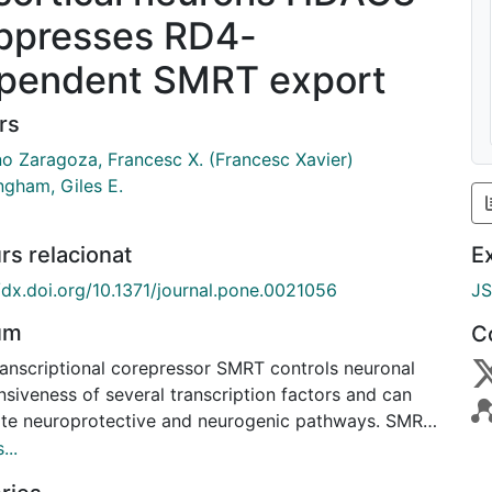
ppresses RD4-
pendent SMRT export
rs
no Zaragoza, Francesc X. (Francesc Xavier)
ngham, Giles E.
rs relacionat
E
//dx.doi.org/10.1371/journal.pone.0021056
J
um
C
ranscriptional corepressor SMRT controls neuronal
siveness of several transcription factors and can
ate neuroprotective and neurogenic pathways. SMRT
multi-domain protein that complexes with HDAC3 as
...
s being capable of interactions with HDACs 1, 4, 5