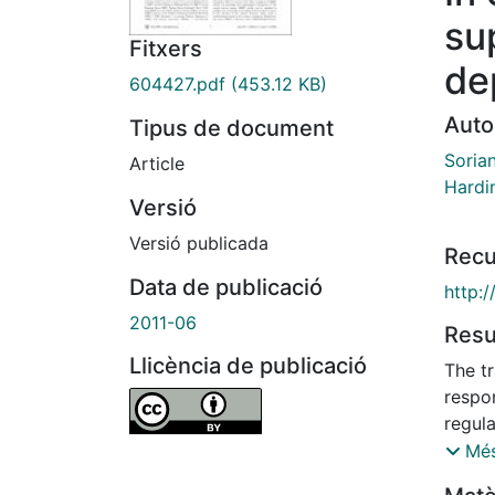
su
Fitxers
de
604427.pdf
(453.12 KB)
Auto
Tipus de document
Soria
Article
Hardi
Versió
Versió publicada
Recu
Data de publicació
http:
2011-06
Res
Llicència de publicació
The t
respon
regul
is a 
Més
well a