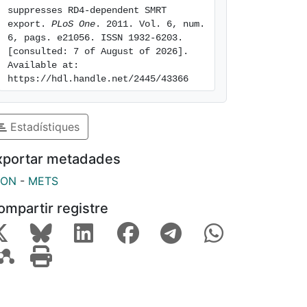
suppresses RD4-dependent SMRT 
export. 
PLoS One
. 2011. Vol. 6, num. 
6, pags. e21056. ISSN 1932-6203. 
[consulted: 7 of August of 2026]. 
Available at: 
https://hdl.handle.net/2445/43366
Estadístiques
xportar metadades
SON
-
METS
ompartir registre