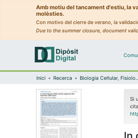
Amb motiu del tancament d'estiu, la v
molèsties.
Con motivo del cierre de verano, la valida
Due to the summer closure, document valid
Comuni
Inici
Recerca
Biologia Cel·lular, Fisiolo
Si 
cit
htt
In