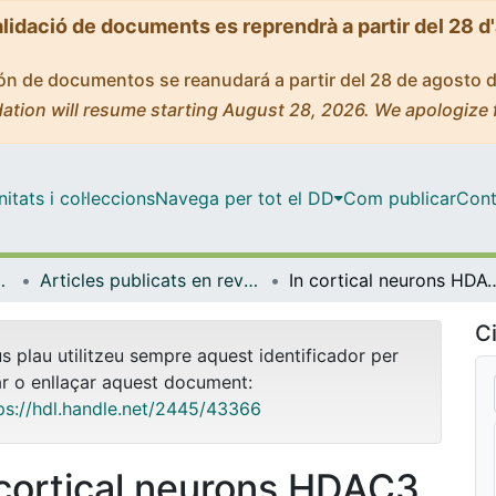
alidació de documents es reprendrà a partir del 28 d
ción de documentos se reanudará a partir del 28 de agosto 
ation will resume starting August 28, 2026. We apologize 
tats i col·leccions
Navega per tot el DD
Com publicar
Cont
gia i Immunologia
Articles publicats en revistes (Biologia Cel·lular, Fisiologia i Immunologia)
In cortical neurons HDAC3 suppresses R
Ci
us plau utilitzeu sempre aquest identificador per
ar o enllaçar aquest document:
ps://hdl.handle.net/2445/43366
 cortical neurons HDAC3