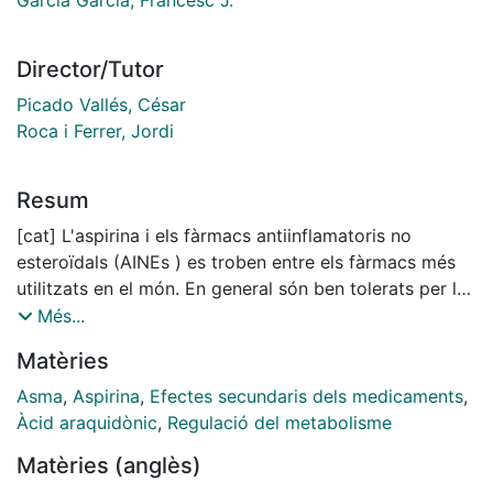
Director/Tutor
Picado Vallés, César
Roca i Ferrer, Jordi
Resum
[cat] L'aspirina i els fàrmacs antiinflamatoris no
esteroïdals (AINEs ) es troben entre els fàrmacs més
utilitzats en el món. En general són ben tolerats per la
majoria dels individus, però hi ha una excepció en un
Més...
subgrup particular de pacients asmàtics. Aquests
Matèries
pacients pateixen asma induïda per aspirina (AIA), una
síndrome clínica caracteritzada per atacs d'asma
Asma
,
Aspirina
,
Efectes secundaris dels medicaments
,
provocats després de la ingestió d'AINEs. A més,
Àcid araquidònic
,
Regulació del metabolisme
aquests pacients sovint pateixen de rinosinusitis
Matèries (anglès)
crònica acompanyada de poliposi nasal (CRSwNP). De