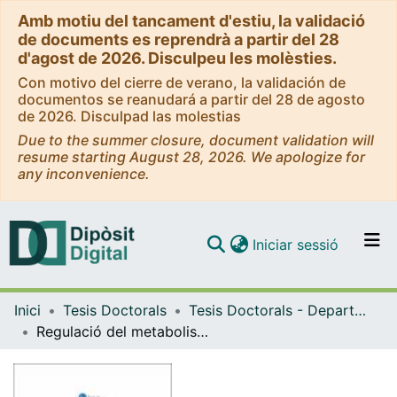
Amb motiu del tancament d'estiu, la validació
de documents es reprendrà a partir del 28
d'agost de 2026. Disculpeu les molèsties.
Con motivo del cierre de verano, la validación de
documentos se reanudará a partir del 28 de agosto
de 2026. Disculpad las molestias
Due to the summer closure, document validation will
resume starting August 28, 2026. We apologize for
any inconvenience.
(current)
Iniciar sessió
Comunitats i col·leccions
Inici
Tesis Doctorals
Tesis Doctorals - Departament - Medicina
Navega per tot el DD
Regulació del metabolisme de l'àcid araquidònic i senyalització cel·lular en un model d'asma i intolerància als AINEs
Com publicar
Contacte