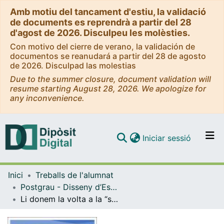
Amb motiu del tancament d'estiu, la validació
de documents es reprendrà a partir del 28
d'agost de 2026. Disculpeu les molèsties.
Con motivo del cierre de verano, la validación de
documentos se reanudará a partir del 28 de agosto
de 2026. Disculpad las molestias
Due to the summer closure, document validation will
resume starting August 28, 2026. We apologize for
any inconvenience.
(current)
Iniciar sessió
Comunitats i col·leccions
Inici
Treballs de l'alumnat
Navega per tot el DD
Postgrau - Disseny d’Espais d’Aprenentatge
Com publicar
Li donem la volta a la “sala de profes” d’el 9
Contacte