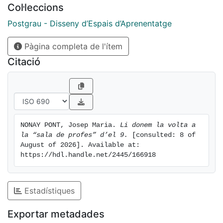
Col·leccions
espais educatius que omplen els alumnes i els seus
mestres i professors. He pogut observar que darrera el
Postgrau - Disseny d’Espais d’Aprenentatge
disseny d’un centre educatiu o d’alguns dels seus
Pàgina completa de l'ítem
espais, està una forma d’entendre la societat i
l’educació i que aquest espai condiciona l’aprenentatge
Citació
dels que l’habiten.
NONAY PONT, Josep Maria. 
Li donem la volta a 
la “sala de profes” d’el 9.
 [consulted: 8 of 
August of 2026]. Available at: 
https://hdl.handle.net/2445/166918
Estadístiques
Exportar metadades