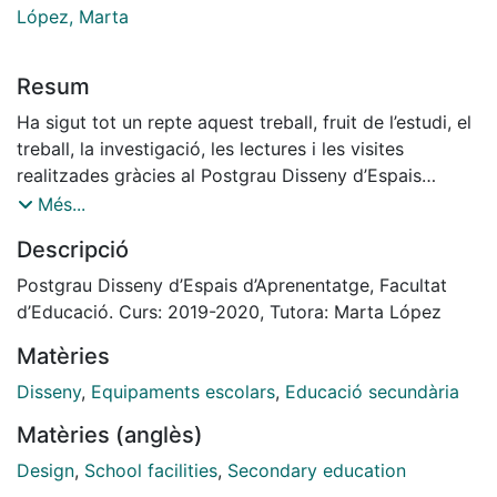
López, Marta
Resum
Ha sigut tot un repte aquest treball, fruit de l’estudi, el
treball, la investigació, les lectures i les visites
realitzades gràcies al Postgrau Disseny d’Espais
d’Aprenentatge. Tot un temps per canviar la mirada,
Més...
una mirada nova i diferents vers uns espais i uns
Descripció
alumnes que necessiten uns espais que donin resposta
a les seves necessitats i facilita al màxim el seu
Postgrau Disseny d’Espais d’Aprenentatge, Facultat
aprenentatge i benestar.
d’Educació. Curs: 2019-2020, Tutora: Marta López
Winston Churchil va dir una vegada “Nosaltres donem
Matèries
forma als nostres edificis; a partir d’aquí, ells en donen
forma a nosaltres”. El seu pensament son un reflex
Disseny
,
Equipaments escolars
,
Educació secundària
d’aquest diàleg tant important entre els edificis i els
Matèries (anglès)
seus espais i les persones que hi viuen i utilitzen
aquests espais.
Design
,
School facilities
,
Secondary education
Aquest pensament potser ven cert en referencia als