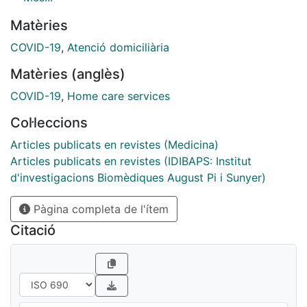
to a single HaH during the peak of COVID-19 in
Matèries
Barcelona. Our results suggest that HaH seems to be a
safe and efficacious alternative to conventional
COVID-19
,
Atenció domiciliària
hospitalization for accurately selected patients with
Matèries (anglès)
COVID-19.
COVID-19
,
Home care services
Col·leccions
Articles publicats en revistes (Medicina)
Articles publicats en revistes (IDIBAPS: Institut
d'investigacions Biomèdiques August Pi i Sunyer)
Pàgina completa de l'ítem
Citació