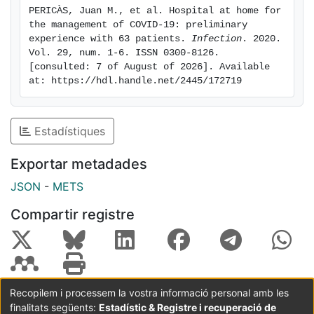
PERICÀS, Juan M., et al. Hospital at home for 
the management of COVID-19: preliminary 
experience with 63 patients. 
Infection
. 2020. 
Vol. 29, num. 1-6. ISSN 0300-8126. 
[consulted: 7 of August of 2026]. Available 
at: https://hdl.handle.net/2445/172719
Estadístiques
Exportar metadades
JSON
-
METS
Compartir registre
Recopilem i processem la vostra informació personal amb les
finalitats següents:
Estadístic & Registre i recuperació de
Coordinació:
CRAI UB
Avís legal
Metadades