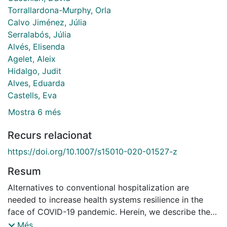
Torrallardona-Murphy, Orla
Calvo Jiménez, Júlia
Serralabós, Júlia
Alvés, Elisenda
Agelet, Aleix
Hidalgo, Judit
Alves, Eduarda
Castells, Eva
Mostra 6 més
Recurs relacionat
https://doi.org/10.1007/s15010-020-01527-z
Resum
Alternatives to conventional hospitalization are
needed to increase health systems resilience in the
face of COVID-19 pandemic. Herein, we describe the
characteristics and outcomes of 63 patients admitted
Més...