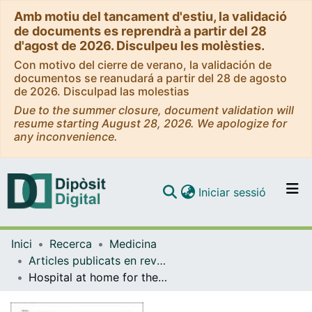
Amb motiu del tancament d'estiu, la validació
de documents es reprendrà a partir del 28
d'agost de 2026. Disculpeu les molèsties.
Con motivo del cierre de verano, la validación de
documentos se reanudará a partir del 28 de agosto
de 2026. Disculpad las molestias
Due to the summer closure, document validation will
resume starting August 28, 2026. We apologize for
any inconvenience.
(current)
Iniciar sessió
Comunitats i col·leccions
Inici
Recerca
Medicina
Navega per tot el DD
Articles publicats en revistes (Medicina)
Com publicar
Hospital at home for the management of COVID-19: preliminary experience with 63 patients
Contacte