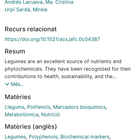
Andrés Lacueva, Ma. Cristina
Urpí Sardà, Mireia
Recurs relacionat
https://doi.org/10.1021/acs.jafc.0c04387
Resum
Legumes are an excellent source of nutrients and
phytochemicals. They have been recognized for their
contributions to health, sustainability, and the
economy. Although legumes comprise several species
Més...
and varieties, little is known about the differences in
Matèries
their phytochemical composition and the magnitude of
these. Therefore, the aim of this review is to describe
Llegums
,
Polifenols
,
Marcadors bioquímics
,
and compare the qualitative profile of phytochemicals
Metabolòmica
,
Nutrició
contained in legumes and identified through LC-MS
Matèries (anglès)
and GC-MS methods. Among the 478 phytochemicals
reported in 52 varieties of legumes, phenolic
Legumes
,
Polyphenols
,
Biochemical markers
,