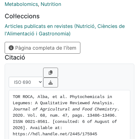
compounds were by far the most frequently described
Metabolomics
,
Nutrition
(n = 405, 85%). Metabolomics data analysis tools
Col·leccions
were used to visualize the qualitative differences,
showing beans to be the most widely analyzed
Articles publicats en revistes (Nutrició, Ciències de
legumes and those with the highest number of
l'Alimentació i Gastronomia)
discriminant phytochemicals (n = 180, 38%). A Venn
Pàgina completa de l'ítem
diagram showed that lentils, beans, soybeans, and
chickpeas shared only 7% of their compounds. This
Citació
work highlighted the huge chemical diversity among
legumes and identified the need for further research in
this field and the use of metabolomics as a promising
tool to achieve it.
TOR ROCA, Alba, et al. Phytochemicals in 
Legumes: A Qualitative Reviewed Analysis. 
Journal of Agricultural and Food Chemistry
. 
2020. Vol. 68, num. 47, pags. 13486-13496. 
ISSN 0021-8561. [consulted: 6 of August of 
2026]. Available at: 
https://hdl.handle.net/2445/175945