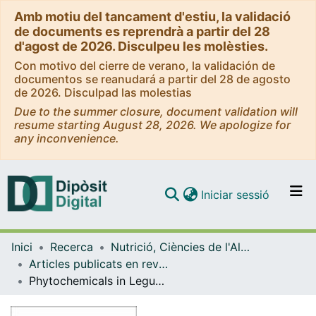
Amb motiu del tancament d'estiu, la validació
de documents es reprendrà a partir del 28
d'agost de 2026. Disculpeu les molèsties.
Con motivo del cierre de verano, la validación de
documentos se reanudará a partir del 28 de agosto
de 2026. Disculpad las molestias
Due to the summer closure, document validation will
resume starting August 28, 2026. We apologize for
any inconvenience.
(current)
Iniciar sessió
Comunitats i col·leccions
Inici
Recerca
Nutrició, Ciències de l'Alimentació i Gastronomia
Navega per tot el DD
Articles publicats en revistes (Nutrició, Ciències de l'Alimentació i Gastronomia)
Com publicar
Phytochemicals in Legumes: A Qualitative Reviewed Analysis
Contacte