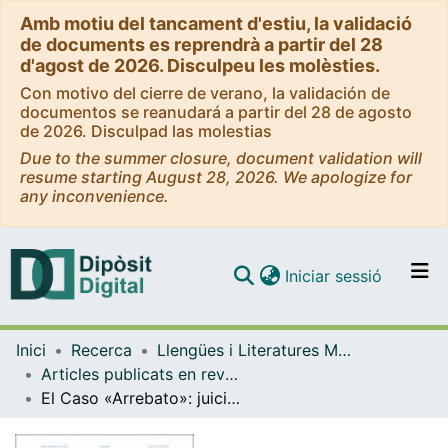
Amb motiu del tancament d'estiu, la validació
de documents es reprendrà a partir del 28
d'agost de 2026. Disculpeu les molèsties.
Con motivo del cierre de verano, la validación de
documentos se reanudará a partir del 28 de agosto
de 2026. Disculpad las molestias
Due to the summer closure, document validation will
resume starting August 28, 2026. We apologize for
any inconvenience.
(current)
Iniciar sessió
Comunitats i col·leccions
Inici
Recerca
Llengües i Literatures Modernes i Estudis Anglesos
Navega per tot el DD
Articles publicats en revistes (Llengües i Literatures Modernes i Estudis Anglesos)
Com publicar
El Caso «Arrebato»: juicio a la escritura dentro y fuera de las Academias
Contacte