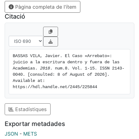
Pàgina completa de l'ítem
propongo algunas reflexiones sobre su sentido en el
marco de las prácticas actuales del conocimiento
Citació
universitario. Seguidamente, se encuentra el artículo
propiamente dicho, objeto del juicio, cuyo autor
propone una lectura política sobre la película Arrebato
(1979) de Iván Zulueta. Finalmente, unas breves
conclusiones. No quiero anticipar nada más. El
BASSAS VILA, Javier. El Caso «Arrebato»: 
desarrollo es complejo y está listo para la sentencia
juicio a la escritura dentro y fuera de las 
de la lectura.
Academias. 
2018
. num.8. Vol. 1-15. ISSN 2143-
0040. [consulted: 8 of August of 2026]. 
Available at: 
https://hdl.handle.net/2445/225844
Estadístiques
Exportar metadades
JSON
-
METS