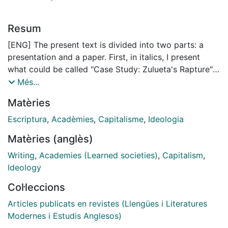
Resum
[ENG] The present text is divided into two parts: a
presentation and a paper. First, in italics, I present
what could be called "Case Study: Zulueta's Rapture"
and propose some reflections on its meaning within
Més...
the framework of current university practices
Matèries
surrounding knowledge. Next to take the stand is the
paper itself, the object of the trial, whose author
Escriptura
,
Acadèmies
,
Capitalisme
,
Ideologia
proposes a political reading of the film Rapture
Matèries (anglès)
(Arrebato in the original Spanish) by Iván Zulueta.
Lastly, some conclusions are offered. I will say no
Writing
,
Academies (Learned societies)
,
Capitalism
,
more; the text has a complex structure and is best
Ideology
judged by reading it.
Col·leccions
[ESP] El presente texto se articula en dos partes: una
Articles publicats en revistes (Llengües i Literatures
presentación y un artículo. Primero, en cursiva,
Modernes i Estudis Anglesos)
presento lo que podría llamarse "el caso Arrebato" y