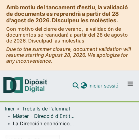
Amb motiu del tancament d'estiu, la validació
de documents es reprendrà a partir del 28
d'agost de 2026. Disculpeu les molèsties.
Con motivo del cierre de verano, la validación de
documentos se reanudará a partir del 28 de agosto
de 2026. Disculpad las molestias
Due to the summer closure, document validation will
resume starting August 28, 2026. We apologize for
any inconvenience.
(current)
Iniciar sessió
Comunitats i col·leccions
Inici
Treballs de l'alumnat
Navega per tot el DD
Màster - Direcció d'Entitats Asseguradores i Financeres (DEAF)
Com publicar
La Dirección económico financiera en el sector asegurador
Contacte