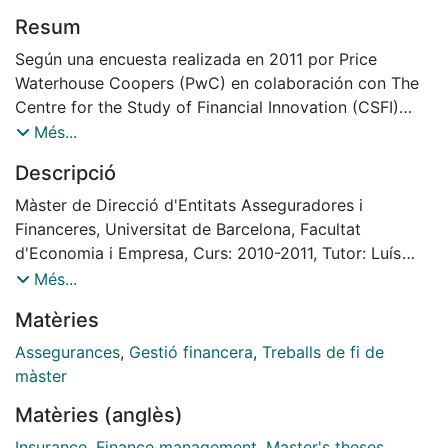
Resum
Según una encuesta realizada en 2011 por Price
Waterhouse Coopers (PwC) en colaboración con The
Centre for the Study of Financial Innovation (CSFI)
entre casi 500 actores del mercado asegurador
Més...
(entidades, corredores, reguladores, analistas,
Descripció
académicos y otros profesionales externos al sector)
en 40 países muestra que las principales
Màster de Direcció d'Entitats Asseguradores i
preocupaciones del sector asegurador son de carácter
Financeres, Universitat de Barcelona, Facultat
económico Financiero.
d'Economia i Empresa, Curs: 2010-2011, Tutor: Luís
La oleada de exigencias regulatorias (como, en
Portugal
Més...
Europa, la Directiva de Solvencia II), los nuevos
Matèries
requerimientos de capital -que se estiman superiores a
los actuales-, la disponibilidad de capital y su coste,
Assegurances
,
Gestió financera
,
Treballs de fi de
las tendencias macroeconómicas y el rendimiento de
màster
las inversiones figuran entre las 5 primeras
Matèries (anglès)
preocupaciones de la industria aseguradora a nivel
mundial.
Insurance
,
Finance management
,
Master's theses