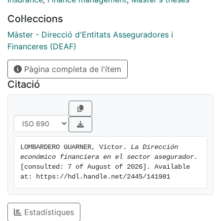
La presente tesis ofrece una perspectiva de la
Col·leccions
Dirección Económico Financiera en el ámbito del
sector asegurador, haciendo hincapié en los aspectos
Màster - Direcció d'Entitats Asseguradores i
que, a mi entender, le son más relevantes y en línea
Financeres (DEAF)
con los retos actuales.
El estudio no pretende, ni lo hace, profundizar en cada
Pàgina completa de l'ítem
una de las funciones propias de la Dirección
Citació
Económico Financiera, puesto que cada una de ellas
podría ser objeto de un estudio mucho más amplio.
LOMBARDERO GUARNER, Víctor. 
La Dirección 
económico financiera en el sector asegurador.
[consulted: 7 of August of 2026]. Available 
at: https://hdl.handle.net/2445/141981
Estadístiques