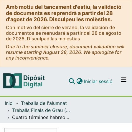
Amb motiu del tancament d'estiu, la validació
de documents es reprendrà a partir del 28
d'agost de 2026. Disculpeu les molèsties.
Con motivo del cierre de verano, la validación de
documentos se reanudará a partir del 28 de agosto
de 2026. Disculpad las molestias
Due to the summer closure, document validation will
resume starting August 28, 2026. We apologize for
any inconvenience.
(current)
Iniciar sessió
Comunitats i col·leccions
Inici
Treballs de l'alumnat
Navega per tot el DD
Treballs Finals de Grau (TFG) - Estudis Àrabs i Hebreus
Com publicar
Cuatro términos hebreos bíblicos para cuatro armas modernas
Contacte