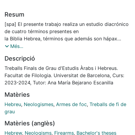
Resum
[spa] El presente trabajo realiza un estudio diacrónico
de cuatro términos presentes en
la Biblia Hebrea, términos que además son hápax
legomena, con el objetivo de analizar
Més...
su evolución semántica y léxica hasta su uso en el
Descripció
hebreo moderno israelí para referirse
a cuatro tipos de armas de fuego: el rifle, la pistola, el
Treballs Finals de Grau d'Estudis Àrabs i Hebreus.
cañón y el mortero. En el marco
Facultat de Filologia. Universitat de Barcelona, Curs:
de las numerosas vicisitudes que ha enfrentado la
2023-2024, Tutor: Ana María Bejarano Escanilla
lengua hebrea a lo largo de su historia,
Matèries
el hebreo experimentó un proceso de rehabilitación
significativa a principios del siglo
Hebreu
,
Neologismes
,
Armes de foc
,
Treballs de fi de
XX. Durante este período de revitalización de la
grau
lengua, la Biblia Hebrea desempeñó un
Matèries (anglès)
papel crucial en la recuperación y estandarización del
idioma. Así pues, este estudio
Hebrew
,
Neologisms
,
Firearms
,
Bachelor's theses