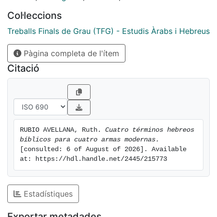
examinará cómo estos términos, que hunden sus
Col·leccions
raíces en textos antiguos, han
evolucionado para adaptarse a las necesidades y
Treballs Finals de Grau (TFG) - Estudis Àrabs i Hebreus
contextos contemporáneos, reflejando
Pàgina completa de l'ítem
así la dinámica transformación del hebreo desde sus
orígenes bíblicos hasta su uso
Citació
actual en el ámbito militar.
RUBIO AVELLANA, Ruth. 
Cuatro términos hebreos 
bíblicos para cuatro armas modernas.
[consulted: 6 of August of 2026]. Available 
at: https://hdl.handle.net/2445/215773
Estadístiques
Exportar metadades