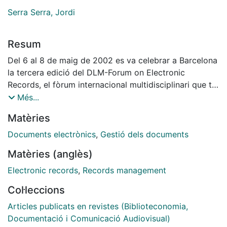
Serra Serra, Jordi
Resum
Del 6 al 8 de maig de 2002 es va celebrar a Barcelona
la tercera edició del DLM-Forum on Electronic
Records, el fòrum internacional multidisciplinari que té
per objectiu la millora de la gestió dels documents
Més...
electrònics a les organitzacions i conservació a llarg
Matèries
termini. Aquesta edició ha estat marcada per una
participació més activa de la indústria de les
Documents electrònics
,
Gestió dels documents
tecnologies de la informació i de les comunicacions, i
Matèries (anglès)
per la presentació dels resultats d'iniciatives del DLM-
Forum 1996. El present informe descriu la gènesi i el
Electronic records
,
Records management
desenvolupament del DLM-Forum de Barcelona, i
Col·leccions
n'indica els assoliments més remarcables.
Articles publicats en revistes (Biblioteconomia,
Documentació i Comunicació Audiovisual)