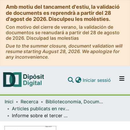
Amb motiu del tancament d'estiu, la validació
de documents es reprendrà a partir del 28
d'agost de 2026. Disculpeu les molèsties.
Con motivo del cierre de verano, la validación de
documentos se reanudará a partir del 28 de agosto
de 2026. Disculpad las molestias
Due to the summer closure, document validation will
resume starting August 28, 2026. We apologize for
any inconvenience.
(current)
Iniciar sessió
Comunitats i col·leccions
Inici
Recerca
Biblioteconomia, Documentació i Comunicació Audiovisual
Navega per tot el DD
Articles publicats en revistes (Biblioteconomia, Documentació i Comunicació Audiovisual)
Com publicar
Informe sobre el tercer DLM-Forum on Electronic Records (Barcelona, 6¿8 de maig de 2002)
Contacte