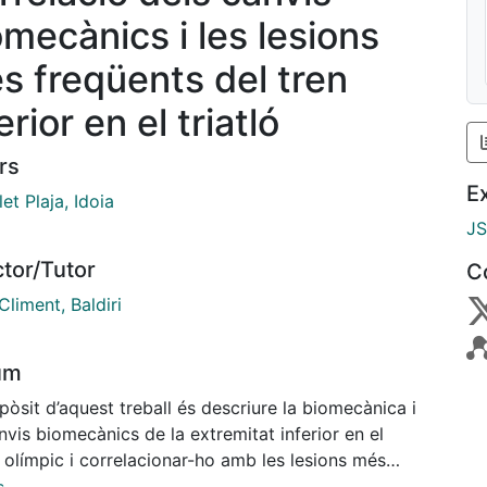
omecànics i les lesions
s freqüents del tren
erior en el triatló
rs
E
et Plaja, Idoia
J
ctor/Tutor
C
Climent, Baldiri
um
pòsit d’aquest treball és descriure la biomecànica i
nvis biomecànics de la extremitat inferior en el
ó olímpic i correlacionar-ho amb les lesions més
nts dels triatletes en l’extremitat inferior. Per la seva