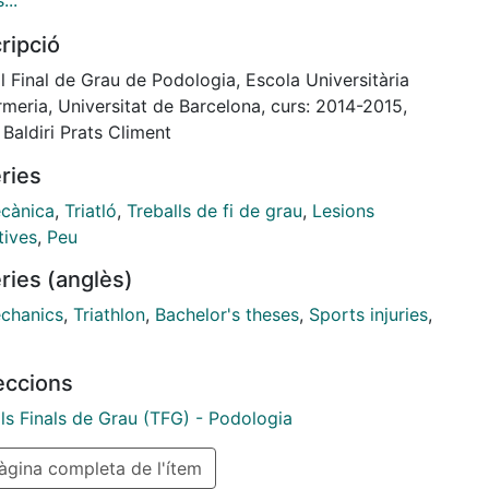
...
zació s’ha fet una recerca bibliogràfica dels últims 20
ripció
obre el triatló i la seva biomecànica. Per tal de
mentar el treball s’ha realitzat una enquesta per a
l Final de Grau de Podologia, Escola Universitària
etes, on un cop analitzats els resultats es demostra
rmeria, Universitat de Barcelona, curs: 2014-2015,
es lesions més freqüents són les trobades també en
 Baldiri Prats Climent
liografia, que la majoria de lesions apareixen en la
ries
lina de la carrera a peu i que la majoria de triatletes
ten al podòleg quan la lesió afecta al peu, i en pocs
cànica
,
Triatló
,
Treballs de fi de grau
,
Lesions
quan afecta a la resta de l’extremitat
tives
,
Peu
ries (anglès)
chanics
,
Triathlon
,
Bachelor's theses
,
Sports injuries
,
leccions
ls Finals de Grau (TFG) - Podologia
gina completa de l'ítem