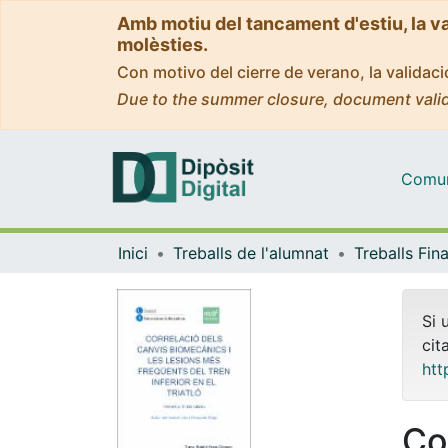
Amb motiu del tancament d'estiu, la v
molèsties.
Con motivo del cierre de verano, la valida
Due to the summer closure, document valid
Comuni
Inici
Treballs de l'alumnat
Si 
cit
htt
Co