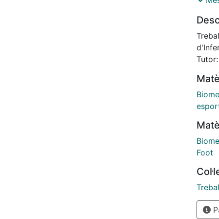
Més
realit
Desc
anys s
comple
Trebal
triatl
d'Infe
que l
Tutor:
la bib
Matè
discip
consul
Biome
casos 
espor
Matè
Biome
Foot
Col·
Trebal
Pà