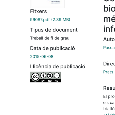
bi
Fitxers
mé
96087.pdf
(2.39 MB)
inf
Tipus de document
Treball de fi de grau
Auto
Pascal
Data de publicació
2015-06-08
Dire
Llicència de publicació
Prats 
Res
El pro
els ca
triatl
freqüe