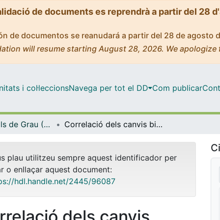
alidació de documents es reprendrà a partir del 28 d
ción de documentos se reanudará a partir del 28 de agosto 
ation will resume starting August 28, 2026. We apologize 
tats i col·leccions
Navega per tot el DD
Com publicar
Cont
Treballs Finals de Grau (TFG) - Podologia
Correlació dels canvis biomecànics i les lesions més freqüents del tren inferior en el triatló
Ci
us plau utilitzeu sempre aquest identificador per
ar o enllaçar aquest document:
ps://hdl.handle.net/2445/96087
rrelació dels canvis