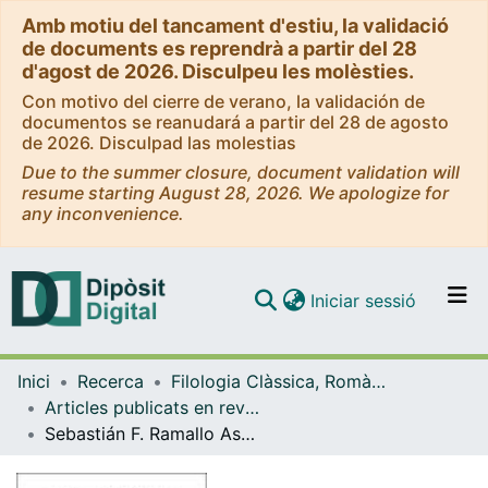
Amb motiu del tancament d'estiu, la validació
de documents es reprendrà a partir del 28
d'agost de 2026. Disculpeu les molèsties.
Con motivo del cierre de verano, la validación de
documentos se reanudará a partir del 28 de agosto
de 2026. Disculpad las molestias
Due to the summer closure, document validation will
resume starting August 28, 2026. We apologize for
any inconvenience.
(current)
Iniciar sessió
Comunitats i col·leccions
Inici
Recerca
Filologia Clàssica, Romànica i Semítica
Navega per tot el DD
Articles publicats en revistes (Filologia Clàssica, Romànica i Semítica)
Com publicar
Sebastián F. Ramallo Asensio, La ciudad romana de Carthago Nova: la documentación arqueológica, Murcia 1989
Contacte