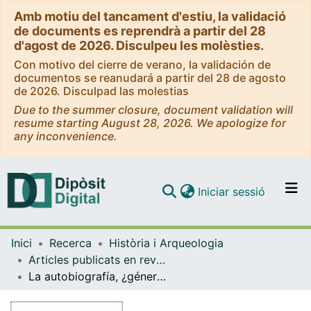
Amb motiu del tancament d'estiu, la validació
de documents es reprendrà a partir del 28
d'agost de 2026. Disculpeu les molèsties.
Con motivo del cierre de verano, la validación de
documentos se reanudará a partir del 28 de agosto
de 2026. Disculpad las molestias
Due to the summer closure, document validation will
resume starting August 28, 2026. We apologize for
any inconvenience.
(current)
Iniciar sessió
Comunitats i col·leccions
Inici
Recerca
Història i Arqueologia
Navega per tot el DD
Articles publicats en revistes (Història i Arqueologia)
Com publicar
La autobiografía, ¿género femenino?
Contacte