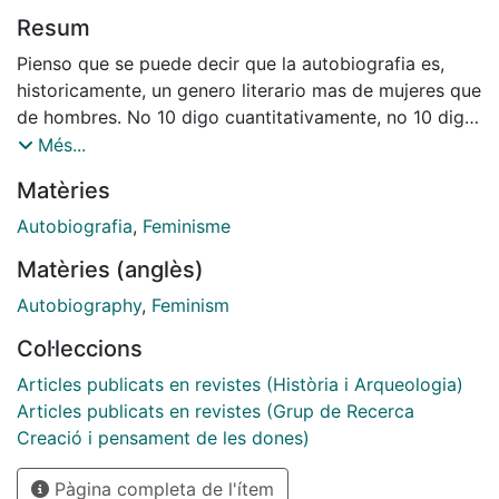
Resum
Pienso que se puede decir que la autobiografia es,
historicamente, un genero literario mas de mujeres que
de hombres. No 10 digo cuantitativamente, no 10 digo
porque vaya a aportar una estadistica que 10 cuente
Més...
asi y yo le de a esa estadistica valor demostrativo. No;
Matèries
pienso que el genero autobiografico es mas de
mujeres que de hombres en terrninos de sentido, de
Autobiografia
,
Feminisme
significado. De sentido comtin, incluso: es un lugar
Matèries (anglès)
comtin que las mujeres, cuando escriben,
especialmente cuando escriben narrativa, tienden a
Autobiography
,
Feminism
hablar de si, tienden a hablar en primer lugar de si
Col·leccions
mismas. Tienden, incluso, tendemos -dicen- a hacer
todo el rata algo que se suele llamar "contar su vida".
Articles publicats en revistes (Història i Arqueologia)
Articles publicats en revistes (Grup de Recerca
Creació i pensament de les dones)
Pàgina completa de l'ítem