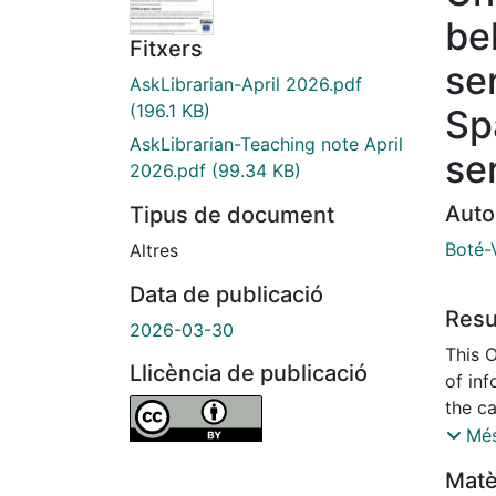
beh
Fitxers
se
AskLibrarian-April 2026.pdf
(196.1 KB)
Sp
AskLibrarian-Teaching note April
se
2026.pdf
(99.34 KB)
Auto
Tipus de document
Boté-
Altres
Data de publicació
Res
2026-03-30
This 
Llicència de publicació
of inf
the ca
Librar
Més
report
Matè
how us