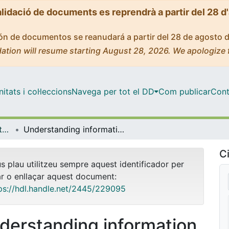
alidació de documents es reprendrà a partir del 28 d
ción de documentos se reanudará a partir del 28 de agosto 
ation will resume starting August 28, 2026. We apologize 
tats i col·leccions
Navega per tot el DD
Com publicar
Cont
OMADO (Objectes i MAterials DOcents)
Understanding information behaviour in digital library services. Evidence from Spain's "Ask a Librarian" service (2016–2025)
Ci
us plau utilitzeu sempre aquest identificador per
ar o enllaçar aquest document:
ps://hdl.handle.net/2445/229095
derstanding information