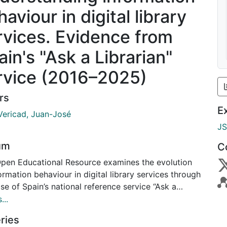
aviour in digital library
rvices. Evidence from
ain's "Ask a Librarian"
rvice (2016–2025)
rs
E
Vericad, Juan-José
J
um
C
Open Educational Resource examines the evolution
ormation behaviour in digital library services through
se of Spain’s national reference service “Ask a
ian” (2016–2025). Drawing on longitudinal statistical
...
s, the resource identifies key transformations in
ries
ers access, seek, and interact with information in a