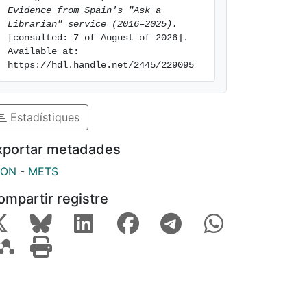
Evidence from Spain's "Ask a 
Librarian" service (2016–2025).
[consulted: 7 of August of 2026]. 
Available at: 
https://hdl.handle.net/2445/229095
Estadístiques
xportar metadades
SON
-
METS
ompartir registre