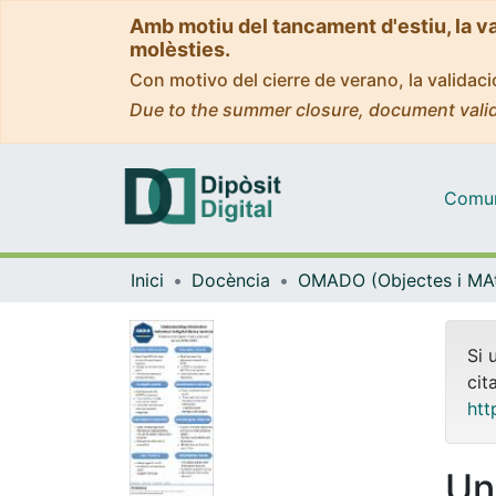
Amb motiu del tancament d'estiu, la v
molèsties.
Con motivo del cierre de verano, la valida
Due to the summer closure, document valid
Comuni
Inici
Docència
Si 
cit
htt
Un