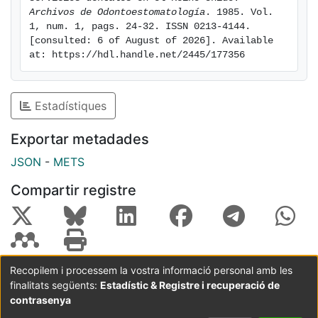
Archivos de Odontoestomatología
. 1985. Vol. 
1, num. 1, pags. 24-32. ISSN 0213-4144. 
[consulted: 6 of August of 2026]. Available 
at: https://hdl.handle.net/2445/177356
Estadístiques
Exportar metadades
JSON
-
METS
Compartir registre
Recopilem i processem la vostra informació personal amb les
finalitats següents:
Estadístic & Registre i recuperació de
Coordinació:
CRAI UB
Avís legal
Metadades
subjectes a:
contrasenya