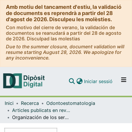
Amb motiu del tancament d'estiu, la validació
de documents es reprendrà a partir del 28
d'agost de 2026. Disculpeu les molèsties.
Con motivo del cierre de verano, la validación de
documentos se reanudará a partir del 28 de agosto
de 2026. Disculpad las molestias
Due to the summer closure, document validation will
resume starting August 28, 2026. We apologize for
any inconvenience.
(current)
Iniciar sessió
Comunitats i col·leccions
Inici
Recerca
Odontoestomatologia
Navega per tot el DD
Articles publicats en revistes (Odontoestomatologia)
Com publicar
Organización de los servicios dentales en el Reino Unido
Contacte