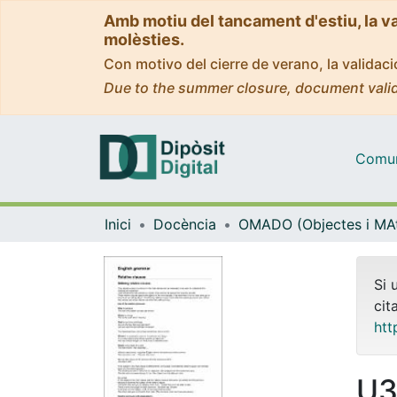
Amb motiu del tancament d'estiu, la v
molèsties.
Con motivo del cierre de verano, la valida
Due to the summer closure, document valid
Comuni
Inici
Docència
Si 
cit
htt
U3