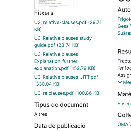
Auto
Fitxers
Frigol
U3_relative-clauses.pdf
(29.71
Gesa V
KB)
Suáre
U3_Relative clauses study
guide.pdf
(23.74 KB)
Res
U3_Relative clauses
Tracta
Explanation_further
l’enfo
explanation.pdf
(152.79 KB)
Assig
U3_Relative clauses_JITT.pdf
Anglè
Més
(330.04 KB)
d’Educ
U3_relclauses.pdf
(100.86 KB)
Matè
Ensen
Tipus de document
Altres
Col·
OMADO
Data de publicació