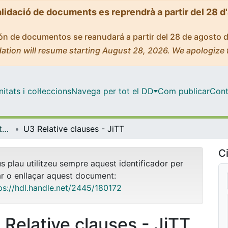
alidació de documents es reprendrà a partir del 28 d
ción de documentos se reanudará a partir del 28 de agosto 
ation will resume starting August 28, 2026. We apologize 
tats i col·leccions
Navega per tot el DD
Com publicar
Cont
OMADO (Objectes i MAterials DOcents)
U3 Relative clauses - JiTT
Ci
us plau utilitzeu sempre aquest identificador per
ar o enllaçar aquest document:
ps://hdl.handle.net/2445/180172
 Relative clauses - JiTT