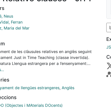
rs
é, Neus
idal, Ferran
z, Maria del Mar
E
um
J
ment de les clàusules relatives en anglès seguint
C
cament Just in Time Teaching (classe invertida).
natura Llengua estrangera per a l’ensenyament:
s // Llengua Anglesa per a l’Ensenyament dels graus
...
ació Infantil i Primària
ries
yament de llengües estrangeres
,
Anglès
leccions
 (Objectes i MAterials DOcents)