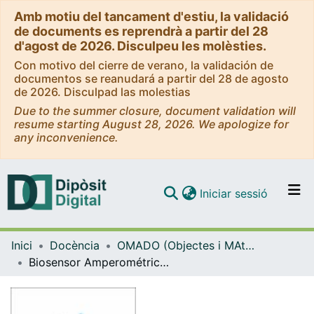
Amb motiu del tancament d'estiu, la validació
de documents es reprendrà a partir del 28
d'agost de 2026. Disculpeu les molèsties.
Con motivo del cierre de verano, la validación de
documentos se reanudará a partir del 28 de agosto
de 2026. Disculpad las molestias
Due to the summer closure, document validation will
resume starting August 28, 2026. We apologize for
any inconvenience.
(current)
Iniciar sessió
Comunitats i col·leccions
Inici
Docència
OMADO (Objectes i MAterials DOcents)
Navega per tot el DD
Biosensor Amperométrico. Potenciostato.
Com publicar
Contacte