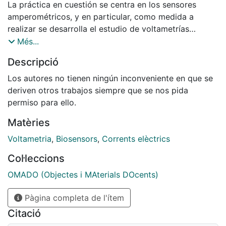
La práctica en cuestión se centra en los sensores
amperométricos, y en particular, como medida a
realizar se desarrolla el estudio de voltametrías
cíclicas. Para el control de dicho análisis se introduce
Més...
el diseño electrónico de un potenciostato, y de una
Descripció
particular arquitectura. Durante la realización de la
práctica el alumno observará el proceso de oxidación
Los autores no tienen ningún inconveniente en que se
- reducción de 5mM K3[Fe(CN)]6 (ferrocianuro)
deriven otros trabajos siempre que se nos pida
mediante la técnica de voltametría cíclica, al mismo
permiso para ello.
tiempo que se familiarizará con el circuito electrónico
Matèries
que permite realizarla.
Voltametria
,
Biosensors
,
Corrents elèctrics
Col·leccions
OMADO (Objectes i MAterials DOcents)
Pàgina completa de l'ítem
Citació