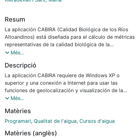
Resum
La aplicación CABIRA (Calidad Biológica de los Ríos
Altoandinos) está diseñada para el cálculo de métricas
representativas de la calidad biológica de la
comunidad de los macroinvertebrados acuáticos que
Més...
viven en los ríos altoandinos (por encima de los 2000
Descripció
m.s.n.m.) y muy especialmente para el cálculo del
índice multimétrico IMEERA (Índice Multimétrico de
La aplicación CABIRA requiere de Windows XP o
Estado Ecológico de Ríos Altoandinos) (Villamarín et
superior y una conexión a Internet para usar las
al., 2013). Esta aplicación informática ha sido
funciones de geolocalización y visualización de la
desarrollada por el grupo de investigación F.E.M.
información geográfica
Més...
(Freshwater Ecology and Management) del
Matèries
Departamento de Ecología de la Universitat de
Barcelona (España) bajo la dirección del profesor
Programari
,
Qualitat de l'aigua
,
Cursos d'aigua
Narcís Prat.
Matèries (anglès)