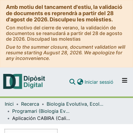
Amb motiu del tancament d'estiu, la validació
de documents es reprendrà a partir del 28
d'agost de 2026. Disculpeu les molèsties.
Con motivo del cierre de verano, la validación de
documentos se reanudará a partir del 28 de agosto
de 2026. Disculpad las molestias
Due to the summer closure, document validation will
resume starting August 28, 2026. We apologize for
any inconvenience.
(current)
Iniciar sessió
Comunitats i col·leccions
Inici
Recerca
Biologia Evolutiva, Ecologia i Ciències Ambientals
Navega per tot el DD
Programari (Biologia Evolutiva, Ecologia i Ciències Ambientals)
Com publicar
Aplicación CABIRA (Calidad Biológica de los Ríos Altoandinos)
Contacte