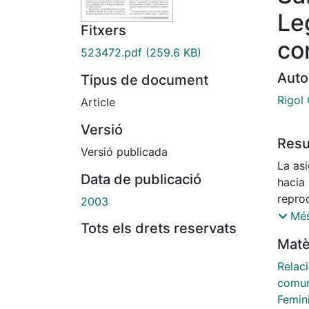
Le
Fitxers
co
523472.pdf
(259.6 KB)
Auto
Tipus de document
Rigol
Article
Versió
Res
Versió publicada
La as
Data de publicació
hacia 
repro
2003
el ám
Més
Tots els drets reservats
confi
Matè
neces
silenc
Relac
reali
comun
unos s
Femin