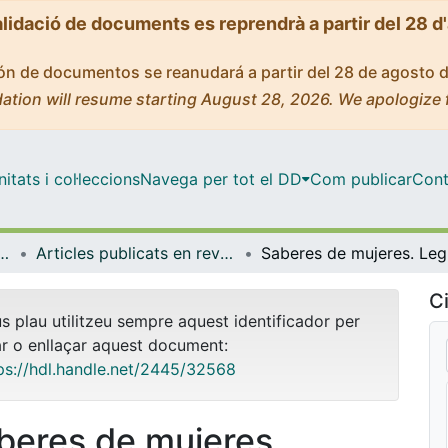
alidació de documents es reprendrà a partir del 28 d
ción de documentos se reanudará a partir del 28 de agosto 
ation will resume starting August 28, 2026. We apologize 
tats i col·leccions
Navega per tot el DD
Com publicar
Cont
t Pública, Salut Mental i Maternoinfantil
Articles publicats en revistes (Infermeria de Salut Pública, Salut mental i Maternoinfantil)
Sabe
Ci
us plau utilitzeu sempre aquest identificador per
ar o enllaçar aquest document:
ps://hdl.handle.net/2445/32568
beres de mujeres.