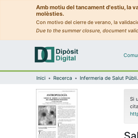
Amb motiu del tancament d'estiu, la v
molèsties.
Con motivo del cierre de verano, la valida
Due to the summer closure, document valid
Comuni
Inici
Recerca
Infermeria de Salu
Si 
cit
htt
Sa