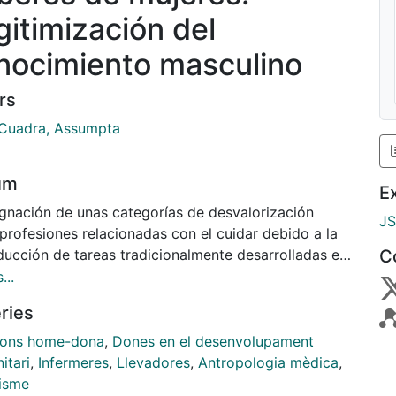
gitimización del
nocimiento masculino
rs
 Cuadra, Assumpta
um
E
ignación de unas categorías de desvalorización
J
profesiones relacionadas con el cuidar debido a la
ducción de tareas tradicionalmente desarrolladas en
C
bito privado y doméstico, tiene que ver con la
...
guración de un orden social masculino, que ha
ries
itado de un proceso de deslegitimización y
iamiento a lo largo de la historia de las aportaciones
ions home-dona
,
Dones en el desenvolupament
zadas por las mujeres y que ha necesitado configurar
itari
,
Infermeres
,
Llevadores
,
Antropologia mèdica
,
upuestos arbitrarios basados en la biología, para
isme