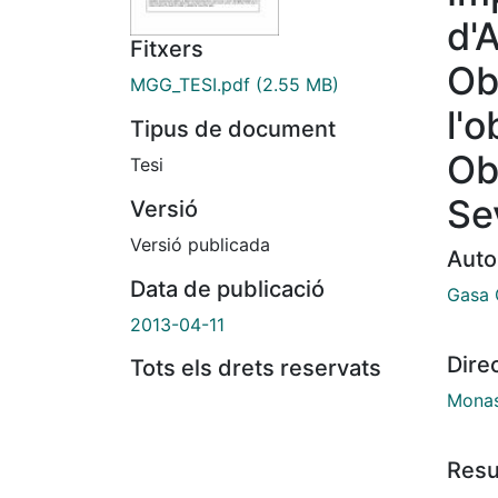
d'
Fitxers
Ob
MGG_TESI.pdf
(2.55 MB)
l'
Tipus de document
Ob
Tesi
Se
Versió
Versió publicada
Auto
Data de publicació
Gasa 
2013-04-11
Dire
Tots els drets reservats
Monas
Res