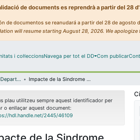
alidació de documents es reprendrà a partir del 28 d
ción de documentos se reanudará a partir del 28 de agosto 
ation will resume starting August 28, 2026. We apologize 
tats i col·leccions
Navega per tot el DD
Com publicar
Cont
Tesis Doctorals - Departament - Ciències Clíniques
Impacte de la Sindrome d'Apnea-hipoapnea Obstructiva del Son en l'obesitat greu - Impact of Obstructive Sleep Apnea in Severe Obesity
Ci
us plau utilitzeu sempre aquest identificador per
ar o enllaçar aquest document:
ps://hdl.handle.net/2445/46109
pacte de la Sindrome