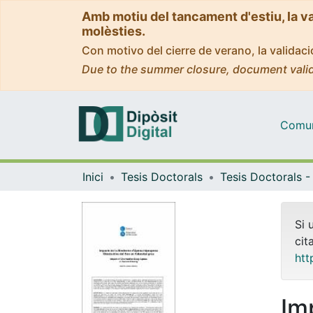
Amb motiu del tancament d'estiu, la v
molèsties.
Con motivo del cierre de verano, la valida
Due to the summer closure, document valid
Comuni
Inici
Tesis Doctorals
Si 
cit
htt
Im