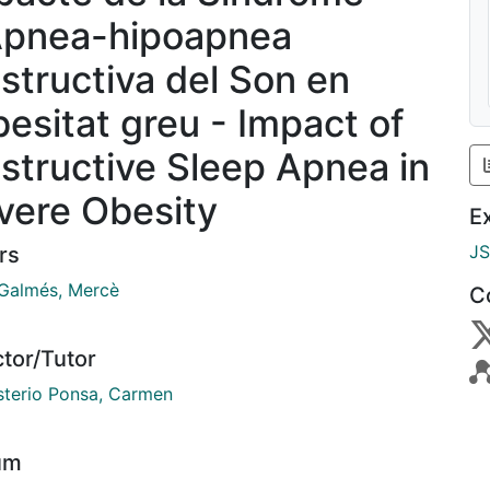
Apnea-hipoapnea
structiva del Son en
obesitat greu - Impact of
structive Sleep Apnea in
vere Obesity
E
J
rs
Galmés, Mercè
C
ctor/Tutor
terio Ponsa, Carmen
um