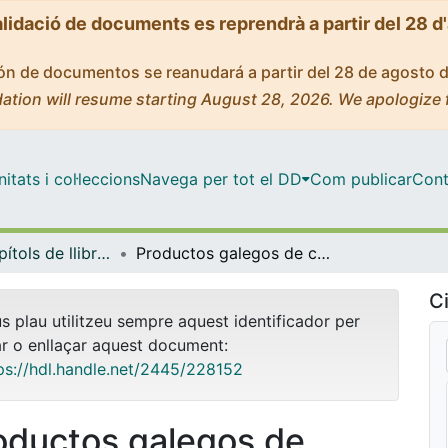
alidació de documents es reprendrà a partir del 28 d
ción de documentos se reanudará a partir del 28 de agosto 
ation will resume starting August 28, 2026. We apologize 
tats i col·leccions
Navega per tot el DD
Com publicar
Cont
Llibres / Capítols de llibre (Geografia)
Productos galegos de calidade e gastronomía ¿Un renascer para o agro galego?
Ci
us plau utilitzeu sempre aquest identificador per
ar o enllaçar aquest document:
ps://hdl.handle.net/2445/228152
oductos galegos de