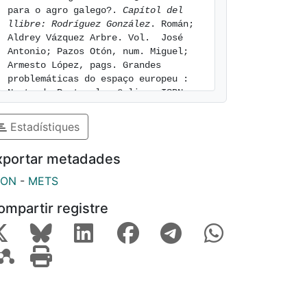
para o agro galego?. 
Capítol del 
llibre: Rodríguez González
. Román; 
Aldrey Vázquez Arbre. Vol.  José 
Antonio; Pazos Otón, num. Miguel; 
Armesto López, pags. Grandes 
problemáticas do espaço europeu : 
Norte de Portugal e Galiza. ISBN 
9789728932602. [consulted: 8 of 
August of 2026]. Available at: 
Estadístiques
https://hdl.handle.net/2445/228152
xportar metadades
SON
-
METS
ompartir registre