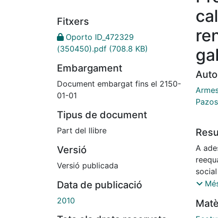
ca
Fitxers
re
Oporto ID_472329
(350450).pdf
(708.8 KB)
ga
Embargament
Auto
Document embargat fins el 2150-
Armes
01-01
Pazos
Tipus de document
Part del llibre
Res
A ade
Versió
reequ
Versió publicada
social
percur
Més
Data de publicació
probl
2010
Matè
prova
Europ