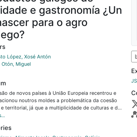
lidade e gastronomía ¿Un
nascer para o agro
lego?
rs
to López, Xosé Antón
 Otón, Miguel
E
J
um
C
são de novos países à União Europeia recentrou e
acionou noutros moldes a problemática da coesão
 e territorial, já que a multiplicidade de culturas e de
sos políticos da velha Europa e a pluralidade de
...
emas específicos daí decorrentes são,
ries
velmente, o principal desafio à construção da nova
a.