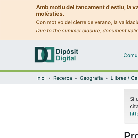
Amb motiu del tancament d'estiu, la v
molèsties.
Con motivo del cierre de verano, la valida
Due to the summer closure, document valid
Comuni
Inici
Recerca
Geografia
Si 
cit
htt
Pr