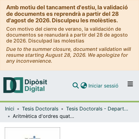
Amb motiu del tancament d'estiu, la validació
de documents es reprendrà a partir del 28
d'agost de 2026. Disculpeu les molèsties.
Con motivo del cierre de verano, la validación de
documentos se reanudará a partir del 28 de agosto
de 2026. Disculpad las molestias
Due to the summer closure, document validation will
resume starting August 28, 2026. We apologize for
any inconvenience.
(current)
Iniciar sessió
Comunitats i col·leccions
Inici
Tesis Doctorals
Tesis Doctorals - Departament - Algebra i Geometria
Navega per tot el DD
Aritmètica d'ordres quaterniònics i uniformització hiperbòlica de corbes de Shimura
Com publicar
Contacte