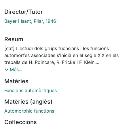
Director/Tutor
Bayer i Isant, Pilar, 1946-
Resum
[cat] L'estudi dels grups fuchsians i les funcions
automorfes associades s'inicià en el segle XIX en els
treballs de H. Poincaré, R. Fricke i F. Klein,
principalment. A partir dels anys seixanta, al llarg de
Més...
nombrosos treballs, G. Shimura considerà l'acció de
Matèries
grups fuchsians "F" donats per subgrups d'unitats
d'àlgebres de quaternions en el semiplà de Poincaré
Funcions automòrfiques
"H". El quocient F/H s'identifica amb els punts
Matèries (anglès)
complexos d'una corba algebraica, anomenada corba
de Shimura. Si l'àlgebra de quaternions és M(2, Q), en
Automorphic functions
resulten les corbes modulars. Avui dia l'estudi de les
Col·leccions
corbes de Shimura ha mostrat ser un tema d'interès