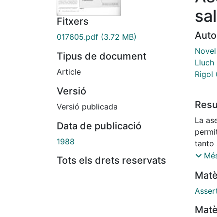
sa
Fitxers
Auto
017605.pdf
(3.72 MB)
Novel 
Tipus de document
Lluch
Article
Rigol
Versió
Res
Versió publicada
La as
Data de publicació
permit
1988
tanto
aserti
Més
Tots els drets reservats
autoa
Matè
como 
La uti
Assert
al ind
Matè
permi