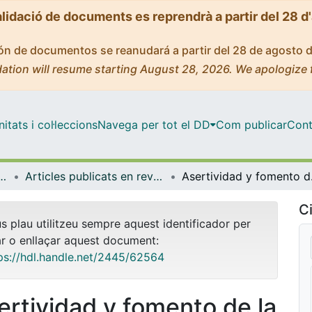
alidació de documents es reprendrà a partir del 28 d
ción de documentos se reanudará a partir del 28 de agosto 
ation will resume starting August 28, 2026. We apologize 
tats i col·leccions
Navega per tot el DD
Com publicar
Cont
t Pública, Salut Mental i Maternoinfantil
Articles publicats en revistes (Infermeria de Salut Pública, Salut mental i Maternoinfantil)
Aserti
Ci
us plau utilitzeu sempre aquest identificador per
ar o enllaçar aquest document:
ps://hdl.handle.net/2445/62564
ertividad y fomento de la