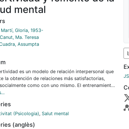
lud mental
rs
Martí, Gloria, 1953-
 Canut, Ma. Teresa
 Cuadra, Assumpta
um
E
ertividad es un modelo de relación interpersonal que
J
e la obtención de relaciones más satisfactorias,
 socialmente como con uno mismo. El entrenamiento
C
vo intenta modificar la falta de capacidad
...
firmativa, entendida como una excesiva sumisión o
ries
una incapacidad de expresar emociones positivas.
lización de un estilo de conducta asertiva capacita
ivitat (Psicologia)
,
Salut mental
ividuo para influir en su entorno de forma tal que le
ries (anglès)
ta conseguir sus objetivos básicos proporcionándole