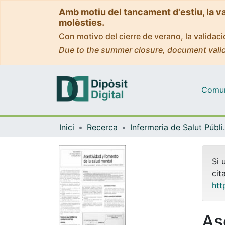
Amb motiu del tancament d'estiu, la v
molèsties.
Con motivo del cierre de verano, la valida
Due to the summer closure, document valid
Comuni
Inici
Recerca
Infermeria de Salu
Si 
cit
htt
As