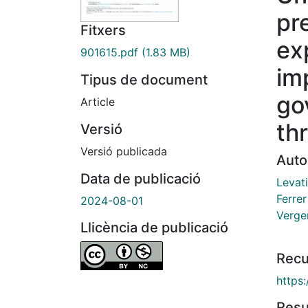
pr
Fitxers
ex
901615.pdf
(1.83 MB)
im
Tipus de document
go
Article
th
Versió
Versió publicada
Auto
Data de publicació
Levat
Ferre
2024-08-01
Verger
Llicència de publicació
Recu
https:
Res