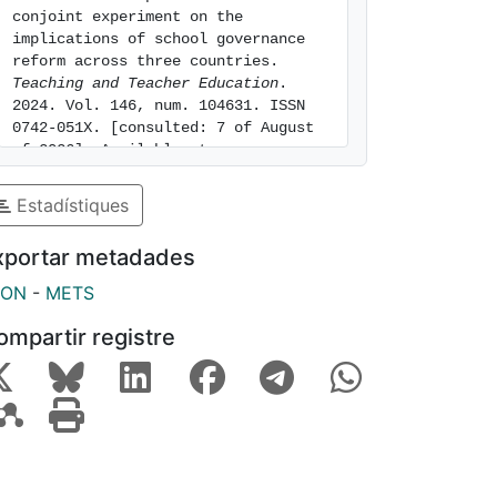
conjoint experiment on the 
implications of school governance 
reform across three countries. 
Teaching and Teacher Education
. 
2024. Vol. 146, num. 104631. ISSN 
0742-051X. [consulted: 7 of August 
of 2026]. Available at: 
https://hdl.handle.net/2445/223551
Estadístiques
xportar metadades
SON
-
METS
ompartir registre