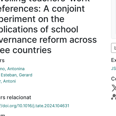
eferences: A conjoint
periment on the
plications of school
vernance reform across
ree countries
E
rs
J
ino, Antonina
r Esteban, Gerard
C
, Antoni
rs relacionat
//doi.org/10.1016/j.tate.2024.104631
um