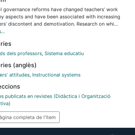
l governance reforms have changed teachers’ work
ny aspects and have been associated with increasing
ers’ discontent and demotivation. Research on which
 policies and organizational practices teachers
...
 is scarce and faces challenges. Our conjoint
ries
iment identifies the importance given by teachers to
rent work dimensions altered by recent reforms and
uds dels professors
,
Sistema educatiu
rs’ preferences regarding school policies in three
ries (anglès)
ts. Internationally-shared preferences include
ative teaching assessments, socially mixed classes,
rs' attitudes
,
Instructional systems
goal-setting, and collective rewards. Context-
leccions
ic preferences include individual incentives in Chile,
-pay, high-stakes accountability system, and peer
es publicats en revistes (Didàctica i Organització
rt in Norway and Catalonia, which are systems with
tiva)
orative governance traditions.
gina completa de l'ítem