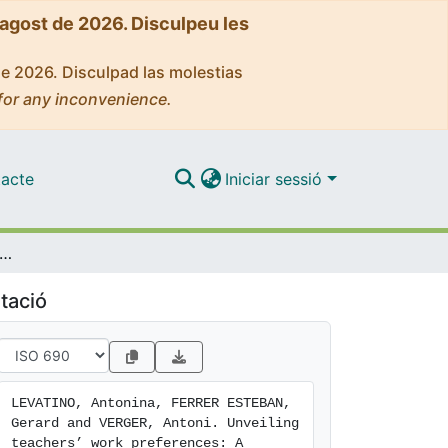
'agost de 2026. Disculpeu les
de 2026. Disculpad las molestias
for any inconvenience.
acte
Iniciar sessió
teachers’ work preferences: A conjoint experiment on the implications of school governance reform across three countries
tació
LEVATINO, Antonina, FERRER ESTEBAN, 
Gerard and VERGER, Antoni. Unveiling 
teachers’ work preferences: A 