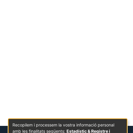
Recopilem i processem la vostra informació personal
amb les finalitats següents:
Estadístic & Registre i