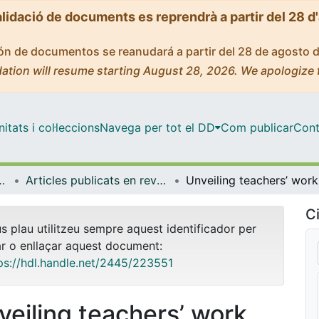
alidació de documents es reprendrà a partir del 28 d
ción de documentos se reanudará a partir del 28 de agosto 
ation will resume starting August 28, 2026. We apologize 
tats i col·leccions
Navega per tot el DD
Com publicar
Cont
anització Educativa
Articles publicats en revistes (Didàctica i Organització Educativa)
Unveiling 
Ci
us plau utilitzeu sempre aquest identificador per
ar o enllaçar aquest document:
ps://hdl.handle.net/2445/223551
veiling teachers’ work