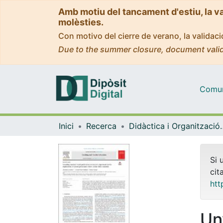
Amb motiu del tancament d'estiu, la v
molèsties.
Con motivo del cierre de verano, la valida
Due to the summer closure, document valid
Comuni
Inici
Recerca
Didàctica i Org
Si 
cit
htt
Un