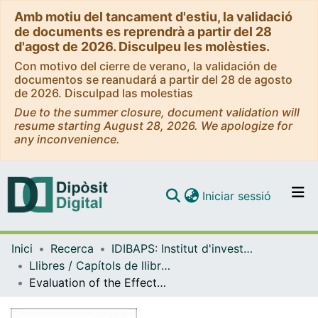
Amb motiu del tancament d'estiu, la validació
de documents es reprendrà a partir del 28
d'agost de 2026. Disculpeu les molèsties.
Con motivo del cierre de verano, la validación de
documentos se reanudará a partir del 28 de agosto
de 2026. Disculpad las molestias
Due to the summer closure, document validation will
resume starting August 28, 2026. We apologize for
any inconvenience.
(current)
Iniciar sessió
Comunitats i col·leccions
Inici
Recerca
IDIBAPS: Institut d'investigacions Biomèdiques August Pi i Sunyer
Navega per tot el DD
Llibres / Capítols de llibre (IDIBAPS: Institut d'investigacions Biomèdiques August Pi i Sunyer)
Com publicar
Evaluation of the Effects of CCN4 on Pancreatic Beta Cell Proliferation
Contacte