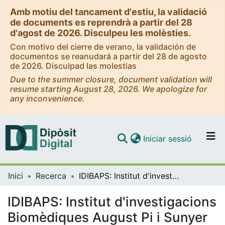
Amb motiu del tancament d'estiu, la validació
de documents es reprendrà a partir del 28
d'agost de 2026. Disculpeu les molèsties.
Con motivo del cierre de verano, la validación de
documentos se reanudará a partir del 28 de agosto
de 2026. Disculpad las molestias
Due to the summer closure, document validation will
resume starting August 28, 2026. We apologize for
any inconvenience.
(current)
Iniciar sessió
Comunitats i col·leccions
Inici
Recerca
IDIBAPS: Institut d'investigacions Biomèdiques August Pi i Sunyer
Navega per tot el DD
Com publicar
IDIBAPS: Institut d'investigacions
Biomèdiques August Pi i Sunyer
Contacte