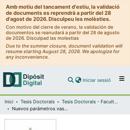
Amb motiu del tancament d'estiu, la validació
de documents es reprendrà a partir del 28
d'agost de 2026. Disculpeu les molèsties.
Con motivo del cierre de verano, la validación de
documentos se reanudará a partir del 28 de agosto
de 2026. Disculpad las molestias
Due to the summer closure, document validation will
resume starting August 28, 2026. We apologize for
any inconvenience.
(current)
Iniciar sessió
Comunitats i col·leccions
Inici
Tesis Doctorals
Tesis Doctorals - Facultat - Medicina i Ciències de la Salut
Navega per tot el DD
Nuevos parámetros vasculares de la retina en reconstrucciones tridimensionales de angiografía por tomografía de coherencia óptica: Volumen y Superficie vascular
Com publicar
Contacte