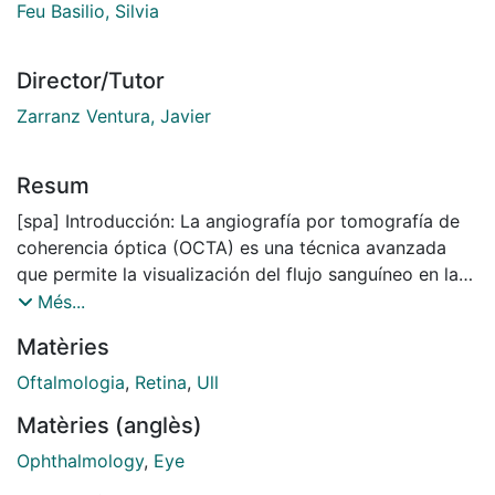
Feu Basilio, Silvia
Director/Tutor
Zarranz Ventura, Javier
Resum
[spa] Introducción: La angiografía por tomografía de
coherencia óptica (OCTA) es una técnica avanzada
que permite la visualización del flujo sanguíneo en la
retina con alta resolución y profundidad. A pesar de su
Més...
uso generalizado, el método estándar de visualización
Matèries
empleado en la actualidad es bidimensional (en face).
No obstante, la reconstrucción tridimensional de las
Oftalmologia
,
Retina
,
Ull
imágenes de OCTA permite modelar la arquitectura de
Matèries (anglès)
los vasos sanguíneos de la retina en 3 dimensiones,
abriendo la puerta al desarrollo de nuevos parámetros
Ophthalmology
,
Eye
vasculares tridimensionales. Hipótesis: Es posible