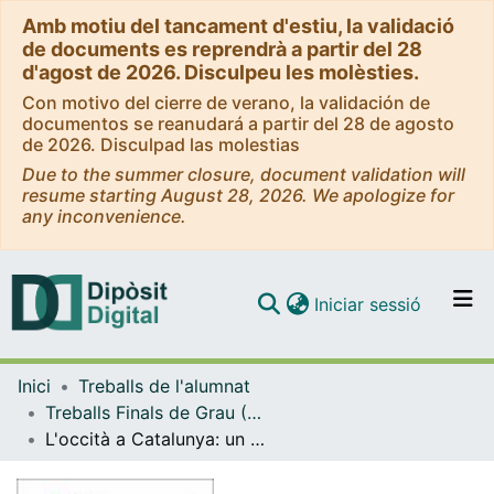
Amb motiu del tancament d'estiu, la validació
de documents es reprendrà a partir del 28
d'agost de 2026. Disculpeu les molèsties.
Con motivo del cierre de verano, la validación de
documentos se reanudará a partir del 28 de agosto
de 2026. Disculpad las molestias
Due to the summer closure, document validation will
resume starting August 28, 2026. We apologize for
any inconvenience.
(current)
Iniciar sessió
Comunitats i col·leccions
Inici
Treballs de l'alumnat
Navega per tot el DD
Treballs Finals de Grau (TFG) - Lingüística
Com publicar
L'occità a Catalunya: un cas d'oficialitat extraterritorial
Contacte