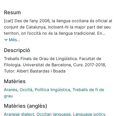
Resum
[cat] Des de l’any 2006, la llengua occitana és oficial al
conjunt de Catalunya, incloent-hi la major part del seu
territori, on l’occità no és la llengua tradicional. En
aquest treball analitzem el context lingüístic, territorial
Més...
i històric que ho ha fet possible, i descrivim en què
Descripció
consisteix la dita oficialitat. A partir d’aquest cas
concret, explorem les característiques del concepte
Treballs Finals de Grau de Lingüística. Facultat de
general de l’oficialitat extraterritorial.
Filologia. Universitat de Barcelona, Curs: 2017-2018,
[eng] Since 2006, the Occitan language is official in
Tutor: Albert Bastardas i Boada
Catalonia as a whole, including most of its territory,
Matèries
where Occitan is not the traditional language. In this
paper we analyse the linguistic, territorial and
Aranès
,
Occità
,
Política lingüística
,
Treballs de fi de
historical context which has made it possible, and we
grau
describe what this official status consists of. From this
Matèries (anglès)
particular case, we explore the characteristics of the
general concept of extraterritorial official status.
Aranese dialect
,
Occitan language
,
Language policy
,